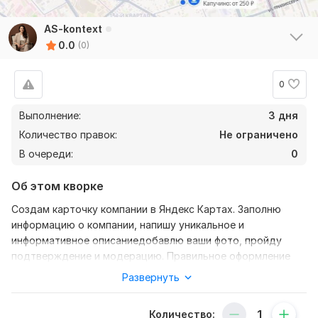
AS-kontext
0.0
(0)
0
Выполнение:
3 дня
Количество правок:
Не ограничено
В очереди:
0
Об этом кворке
Создам карточку компании в Яндекс Картах. Заполню
информацию о компании, напишу уникальное и
информативное описаниедобавлю ваши фото, пройду
подтверждение и модерацию. Правильное оформление
карточки помогает бизнесу оставаться заметным в поиске
Развернуть
и выделяться среди конкурентов.
Нужно для заказа:
Количество: