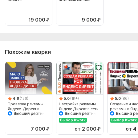
19 000
₽
9 000
₽
Похожие кворки
4.9
(126)
5.0
(1K+)
5.0
(86)
Проверка рекламы
Настройка рекламы
Создание и на
Яндекс. Директ и
Яндекс Директ в сети
рекламы в Янд
продаж с сайта
РСЯ по сайтам
Директ. Поиск 
конкурентов
Ретаргет
Выбор Kwork
Выбор Kwork
7 000
₽
от 2 000
₽
от 4