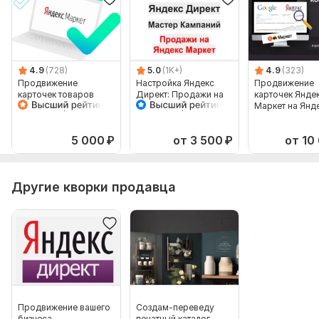
4.9
(728)
5.0
(1K+)
4.9
(323)
Продвижение
Настройка Яндекс
Продвижение
карточек товаров
Директ: Продажи на
карточек Янде
Яндекс Маркет в
Яндекс Маркет
Маркет на Янд
Яндекс Директ
Мастер Кампаний
Директ. Рекла
товаров
5 000
₽
от 3 500
₽
от 10
Другие кворки продавца
Продвижение вашего
Создам-переведу
бизнеса
печатный каталог