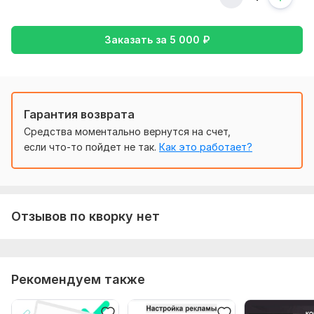
название компании;
адрес (нужно указать правильный адрес, чтобы избежать
Заказать за
5 000
₽
путаницы);
телефон и контактные данные;
часы работы;
Гарантия возврата
ссылки на сайт и социальные сети.
Средства моментально вернутся на счет,
Качественные фотографии и видео продукта
если что-то пойдет не так.
Как это работает?
Фриланс услуга включает:
Создание аккаунта
Количество ключевых слов: 20
Отзывов по кворку нет
Срок выполнения:
3 дня
Тип:
Создание и настройка
Рекомендуем также