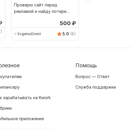
Проверю сайт перед
Настройка и ведени
рекламой и найду потери
Директ для агентств
заявок
недвижимости
₽
500
₽
от 1
Выбор Kwork
2)
5.0
(8)
EvgeniuDirect
Alexandr_Pochivalov
олезное
Помощь
купателям
Вопрос — Ответ
илансеру
Служба поддержки
к зарабатывать на Kwork
брики
бильное приложение