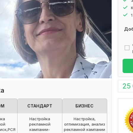
Доб
25
ка
ОМ
СТАНДАРТ
БИЗНЕС
йка
Настройка
Настройка,
ной
рекламной
оптимизация, анализ
иск,РСЯ
кампании-
рекламной кампании