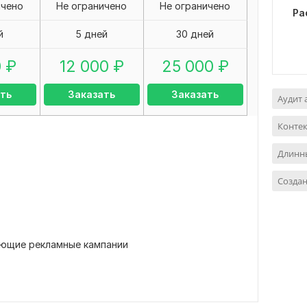
ичено
Не ограничено
Не ограничено
Ра
й
5 дней
30 дней
0
₽
12 000
₽
25 000
₽
ть
Заказать
Заказать
Аудит 
Контек
Длинны
Созда
ающие рекламные кампании