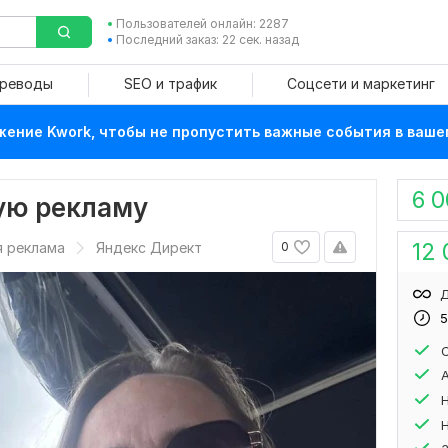
Пользователей онлайн: 2287
Последний заказ: 22 сек. назад
ереводы
SEO и трафик
Соцсети и маркетинг
ение Kwork, чтобы не пропустить важные события в ваше
6 
ую рекламу
12 
я реклама
Яндекс Директ
0
Д
5