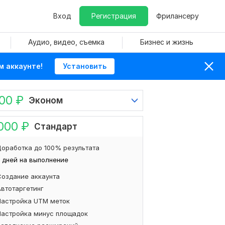
Вход
Регистрация
Фрилансеру
Аудио, видео, съемка
Бизнес и жизнь
м аккаунте!
Установить
000
₽
Эконом
000
₽
Стандарт
оработка до 100% результата
 дней на выполнение
Создание аккаунта
Автотаргетинг
Настройка UTM меток
Настройка минус площадок