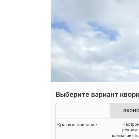
Выберите вариант квор
ЭКОН
Настро
Краткое описание
реклам
кампании-По