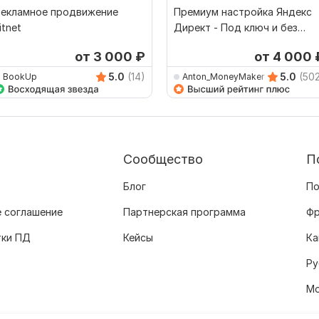
Рекламное продвижение
Премиум настройка Яндекс
itnet
Директ - Под ключ и без
ложных обещаний
от 3 000
₽
от 4 000
5.0
(14)
5.0
(50
BookUp
Anton_MoneyMaker
Сообщество
П
Блог
По
 соглашение
Партнерская программа
Фр
тки ПД
Кейсы
Ка
Ру
Мо