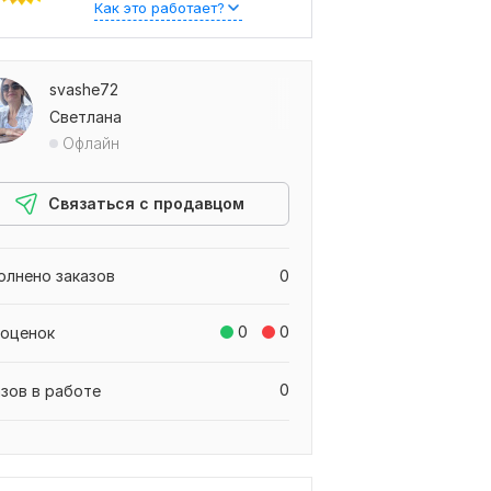
Как это работает?
svashe72
Светлана
Офлайн
Связаться с продавцом
олнено заказов
0
0
0
 оценок
0
азов в работе