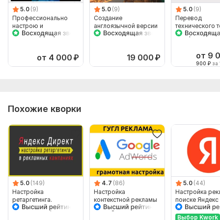
5.0
(9)
5.0
(9)
5.0
(9)
Профессионально
Создание
Перевод
настрою и
англоязычной версии
технического т
оптимизирую рекламу
сайта
18 страниц на
Google Ads
+Аналитика+Логотип
китайский язык
от 9 
от 4 000
₽
19 000
₽
900
₽
за 
Похожие кворки
5.0
(149)
4.7
(86)
5.0
(44)
Настройка
Настройка
Настройка рек
ретаргетинга.
контекстной рекламы
поиске Яндекс
Контекстная реклама
в Google Adwords.
ПОИСК КМС
Выбор Kwork