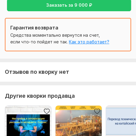
Заказать за
9 000
₽
установить присланные мною счётчики (GTM и GA) на
сайт, или предоставить доступ в админку сайта для
правильного установления этих счётчиков. 4) В короткий
срок отвечать на все возникающие вопросы по
Гарантия возврата
продвигаемому продукту и УТП.
Средства моментально вернутся на счет,
если что-то пойдет не так.
Как это работает?
Тип:
Создание и настройка
Отзывов по кворку нет
Другие кворки продавца