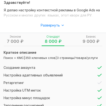
Здравствуйте!
Я делаю настройку контекстной рекламы в Google Ads на
Русском и многих других языках, этот кворк для РУ.
Что Вы получите:
Развернуть
-
Создание аккаунта (при необходимости)
Эконом
Стандарт
Бизнес
- Сбор семантического ядра.
7 000
₽
8 000
₽
9 000
₽
- Отбор-минус слов
Краткое описание
- Создание групп объявлений. Метод 1 группа = 1
Поиск + КМС|350 ключевых слов|3 страницы/товара/услуги
объявление = 1 ключевая фраза
- Слова добавляются в 2-х типах соответствия -
Создание аккаунта
фразовое и точное.
Настройка адаптивных объявлений
- Написание адаптивных поисковых объявлений
Ретаргетинг
- Заполнение расширений (дополнительные ссылки,
Настройка UTM меток
уточнения, номер телефона).
Настройка минус площадок
- Консультация после завершения работы
Заполнение расширений