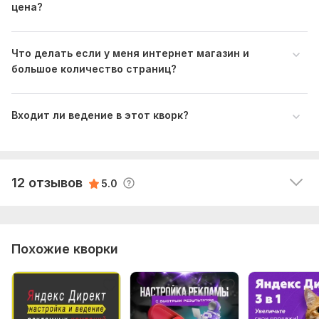
цена?
бонусом, всем рекомендую данного специалиста, 
буду обращаться еще за оптимизацией и 
ведением рекламных кампаний!
Что делать если у меня интернет магазин и
большое количество страниц?
admin7255
1 год назад
A
Входит ли ведение в этот кворк?
Поставленная задача настройка Google AdWords 
решена полностью,   с опережением сроков и на 
высочайшем профессиональном уровне. Более 
подробно написать мне не позволяют мои 
12 отзывов
скудные познания в данной области.
5.0
Похожие кворки