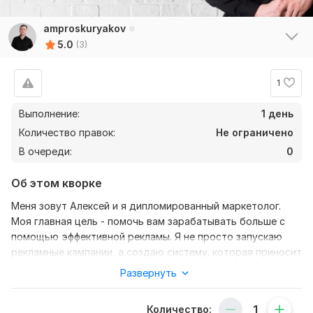
amproskuryakov
5.0
(3)
1
Выполнение:
1 день
Количество правок:
Не ограничено
В очереди:
0
Об этом кворке
Меня зовут Алексей и я дипломированный маркетолог.
Моя главная цель - помочь вам зарабатывать больше с
помощью эффективной рекламы. Я не просто запускаю
рекламные кампании, а создаю систему, которая приносит
деньги
Развернуть
1. Согласовываем сроки и соблюдаем их
Количество:
2. Еженедельный отчет по показателям и рекомендации по