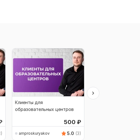
Клиенты для
Контекстная реклам
образовательных центров
образовательных це
₽
500
₽
3)
5.0
(3)
amproskuryakov
amproskuryakov