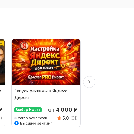
и
Запуск рекламы в Яндекс
Аудит рекламной ко
Директ
Яндекс Директ. Анал
рекламы + рекоменд
₽
от 4 000
₽
от 
Выбор Kwork
0)
5.0
(91)
yaroslavdornyak
D-Master