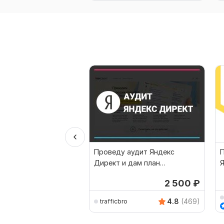
Проведу аудит Яндекс
Директ и дам план
Я
исправлений
2 500
₽
4.8
(469)
trafficbro