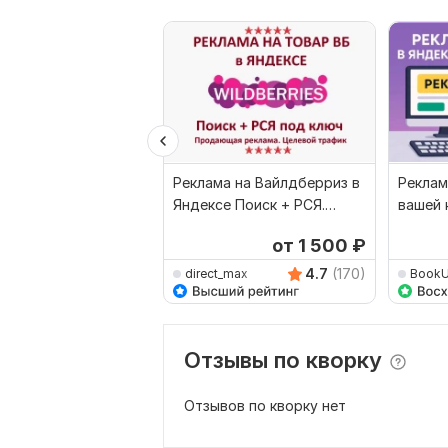
Реклама на Вайлдберриз в
Реклам
Яндексе Поиск + РСЯ.
вашей 
Продвижение Wildberries
Тудей 
от 1 500
₽
Дирек
4.7
(170)
direct_max
Book
Отзывы по кворку
Отзывов по кворку нет