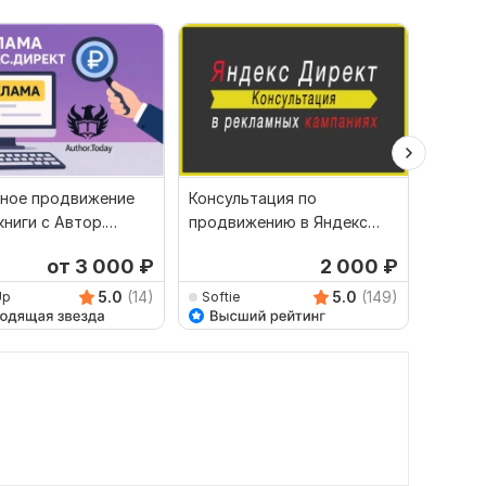
ное продвижение
Консультация по
Продв
книги с Автор.
продвижению в Яндекс
товара
через Яндекс.
Директ. Прогноз Бюджета
Яндекс
от 3 000
₽
2 000
₽
т
для рк
5.0
(14)
5.0
(149)
Up
Softie
sasha