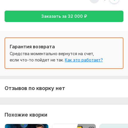
Нужно для заказа:
- Информация по УТП продукта и его стоимости;
Заказать за
32 000
₽
- Информация по целевой аудитории - ГЕО, возраст, пол;
- Доступ к админке сайта для настройки целей на сайте;
- Доступы к Яндекс Метрике и рекламному кабинету;
- Информация по целевой аудитории;
Гарантия возврата
Средства моментально вернутся на счет,
Фриланс услуга включает:
если что-то пойдет не так.
Как это работает?
Создание аккаунта
Ретаргетинг
Автотаргетинг
Отзывов по кворку нет
Настройка UTM меток
Настройка минус площадок
Заполнение расширений
Похожие кворки
Консультация
Количество ключевых слов: 50