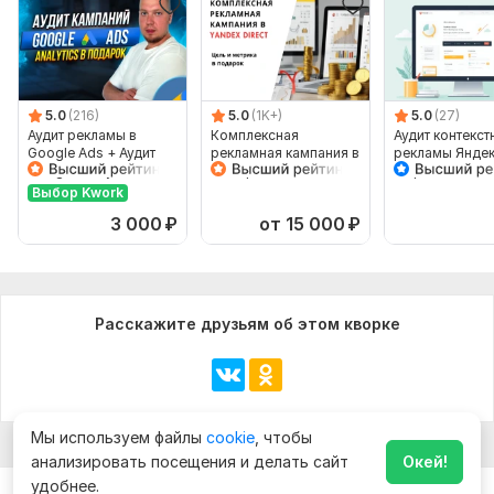
Срок выполнения:
5 дней
Тип:
Создание и настройка
5.0
(216)
5.0
(1K+)
5.0
(27)
Аудит рекламы в
Комплексная
Аудит контекст
Google Ads + Аудит
рекламная кампания в
рекламы Яндек
Google Analytics
Я. Директ под ключ
Директ
бесплатно. RU, EN
Выбор Kwork
3 000
₽
от 15 000
₽
Расскажите друзьям об этом кворке
Мы используем файлы
cookie
, чтобы
анализировать посещения и делать сайт
Окей!
удобнее.