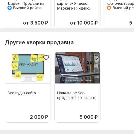
Директ: Продажи на
карточек Яндекс
карточек това
Яндекс Маркет
Маркет на Яндекс
Яндекс Маркет
Мастер Кампаний
Директ. Реклама
Яндекс Директ
товаров
от 3 500
₽
от 10 000
₽
5
Другие кворки продавца
Seo аудит сайта
Начальное Seo
продвижение вашего
2 000
₽
5 000
₽