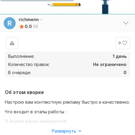
richmenn
R
0.0
(0)
0
Выполнение:
1 день
Количество правок:
Не ограничено
В очереди:
0
Об этом кворке
Настрою вам контекстную рекламу быстро и качественно.
Что входит в этапы работы :
1) Анализ ваших конкурентов.
2) Сбор семантического ядра и подбор минус слов.
Развернуть