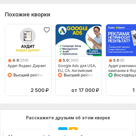
Похожие кворки
4.9
(259)
5.0
(365)
5.0
(8)
Аудит Яндекс Директ
Google Ads для USA,
Аудит рекламн
EU, CA. Английский
кампании в Ян
язык
Директ +анали
целевой стран
2 500
₽
от 17 000
₽
1
Расскажите друзьям об этом кворке