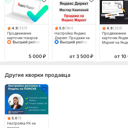
Проверка таргетинга
Проверка UTM меток
Рекомендации по объявлениям
4.9
(727)
5.0
(1K+)
4.9
(323)
Оптимизация мест размещения
Продвижение
Настройка Яндекс
Продвижение
Оптимизация цены рекламы
карточек товаров
Директ: Продажи на
карточек Янде
Яндекс Маркет в
Яндекс Маркет
Маркет на Янд
Аудит посадочной страницы
Яндекс Директ
Мастер Кампаний
Директ. Рекла
товаров
Подключение Яндекс.Метрики
5 000
₽
от 3 500
₽
от 10
Консультация
Срок выполнения:
2 дня
Другие кворки продавца
Тип:
Аудит и оптимизация
5.0
(1)
Настройка РК на
поиске