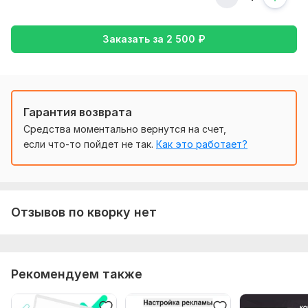
- Анализ РК и настроек
- Анализ данных в Мастере Отчетов
Заказать за
2 500
₽
- Аудит сайта
Нужно для заказа:
Доступы к кабинету в Яндекс Директ, Яндекс Метрике.
Прошу ответить на следующие вопросы:
Гарантия возврата
- Ниша
Средства моментально вернутся на счет,
если что-то пойдет не так.
Как это работает?
- Регион
- Бюджет
- Есть ли сквозная аналитика, какая?
Отзывов по кворку нет
- Сколько лидов требуется в неделю, какая желаемая
цена лида?
Фриланс услуга включает:
Рекомендуем также
Анализ ключевых слов
Проверка минус-слов