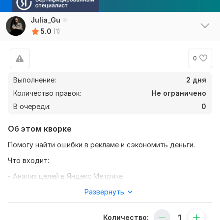
Julia_Gu
5.0
(1)
0
Выполнение:
2 дня
Количество правок:
Не ограничено
В очереди:
0
Об этом кворке
Помогу найти ошибки в рекламе и сэкономить деньги.
Что входит:
- Анализ целей в Яндекс Метрике
- Бюджет
Развернуть
- Статистика по РК в интерейсе
Количество: