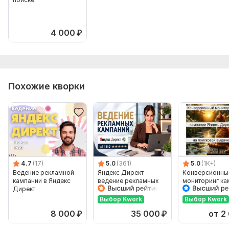
4 000
₽
Похожие кворки
4.7
(17)
5.0
(361)
5.0
(1K+)
Ведение рекламной
Яндекс Директ -
Конверсионны
кампании в Яндекс
ведение рекламных
мониторинг ка
Директ
кампаний Поиск, РСЯ
Яндекс Директ
поисковой вы
Выбор Kwork
Выбор Kwork
8 000
₽
35 000
₽
от 2