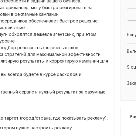
отребности и задачи вашего бизнеса.
как фрилансер, могу быстро реагировать на
овки в рекламные кампании.
 посредников обеспечивает быстрое решение
модействие.
луги обходятся дешевле агентских, при этом
Реп
уровне.
 подбор релевантных ключевых слов,
Вып
ка стратегий для максимальной эффективности.
ализирую результаты и корректирую кампании для
9 оц
 вы всегда будете в курсе расходов и
Зак
ственный сервис и нужный результат за разумные
Ра
е таргет (город/страна, где показывать рекламу).
 котором нужно настроить рекламу.