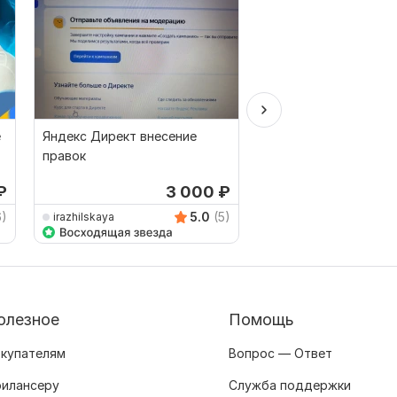
е
Яндекс Директ внесение
Реклама Google Ads 
правок
Android и iOS. Прод
игры или приложени
₽
3 000
₽
от 
6)
5.0
(5)
irazhilskaya
Antnikolas
олезное
Помощь
купателям
Вопрос — Ответ
илансеру
Служба поддержки