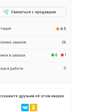
Связаться с продавцом
утация
4.5
олнено заказов
28
8
1
енок в заказах
0
азов в работе
сскажите друзьям об этом кворке