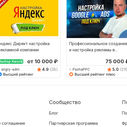
ндекс Директ настройка
Профессиональное создани
рекламной компании
и настройка рекламы в
Google Ads. RU, EN
от 10 000
₽
75 000
Выбор Kwork
4.9
(38)
5.0
(21
angry-adm
PashaPPC
Сообщество
П
Блог
По
 соглашение
Партнерская программа
Фр