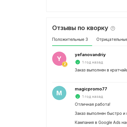
Отзывы по кворку
Положительные
3
Отрицательны
yefanovandriy
Y
1 год назад
Заказ выполнен в кратчай
magicpromo77
M
1 год назад
Отличная работа! 
Заказ выполнен быстро и 
Кампания в Google Ads на