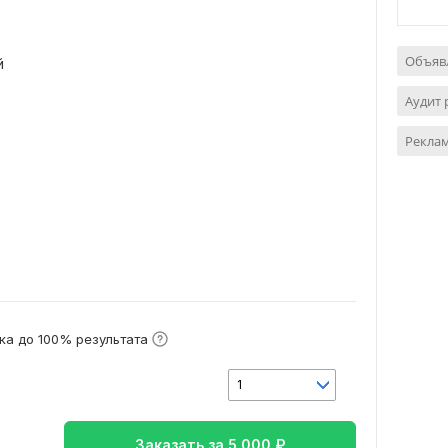
Объявл
й
Аудит
Реклам
ка до 100% результата
1
Заказать за
5 000
₽