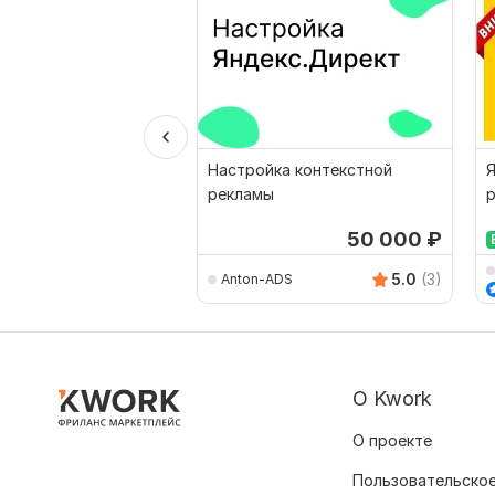
Настройка контекстной
Я
рекламы
50 000
₽
5.0
(3)
Anton-ADS
О Kwork
О проекте
Пользовательское