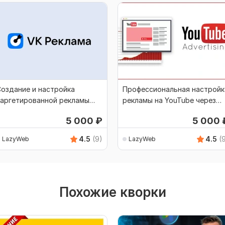
оздание и настройка
Профессиональная настройк
таргетированной рекламы
рекламы на YouTube через
контакте
Google Ads
5 000
₽
5 000
4.5
(9)
4.5
(
LazyWeb
LazyWeb
Похожие кворки