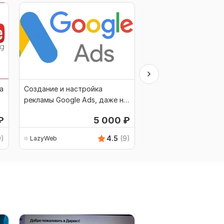
а
Создание и настройка
Нет лидов из реклам
рекламы Google Ads, даже на
Google Ads - Исправ
территории России
₽
5 000
₽
9)
4.5
(9)
LazyWeb
LazyWeb