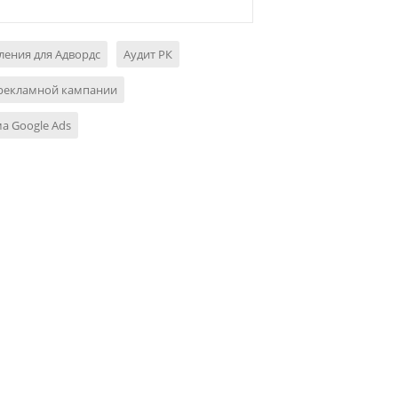
ения для Адвордс
Аудит РК
 рекламной кампании
а Google Ads