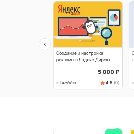
Создание и настройка
С
рекламы в Яндекс Директ
В
5 000
₽
4.5
(9)
LazyWeb