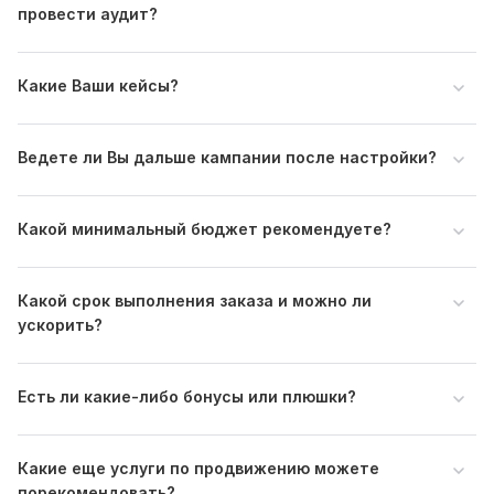
карточках (у меня много карточек кворков)
провести аудит?
Файлы
ВАЖНО!!! СМОТРИТЕ КЕЙС 14.jpg
Какие Ваши кейсы?
ВАЖНО!!! СМОТРИТЕ КЕЙС 12.jpg
ВАЖНО!!! СМОТРИТЕ КЕЙС 16.jpg
Ведете ли Вы дальше кампании после настройки?
ВАЖНО!!! СМОТРИТЕ КЕЙС 11.jpg
ВАЖНО!!! СМОТРИТЕ КЕЙС 15.jpg
Какой минимальный бюджет рекомендуете?
ВАЖНО!!! СМОТРИТЕ КЕЙС 17.jpg
ВАЖНО!!! СМОТРИТЕ КЕЙС 20.jpg
Какой срок выполнения заказа и можно ли
ВАЖНО!!! СМОТРИТЕ КЕЙС 18.jpg
ускорить?
ВАЖНО!!! СМОТРИТЕ КЕЙС 19.jpg
Тип:
Создание и настройка
Есть ли какие-либо бонусы или плюшки?
Какие еще услуги по продвижению можете
порекомендовать?