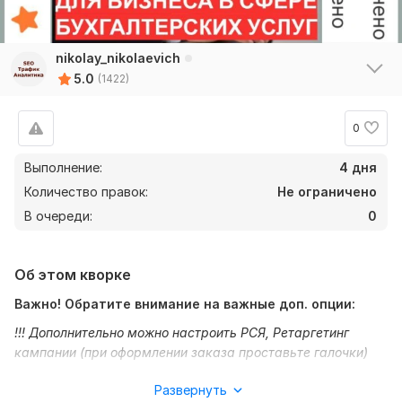
nikolay_nikolaevich
5.0
(1422)
0
Выполнение:
4 дня
Количество правок:
Не ограничено
В очереди:
0
Об этом кворке
Важно! Обратите внимание на важные доп. опции:
!!! Дополнительно можно настроить РСЯ, Ретаргетинг
кампании (при оформлении заказа проставьте галочки)
!!! Закажите ведение рекламы или периодический
Развернуть
конверсионный мониторинг (см. доп. опции)