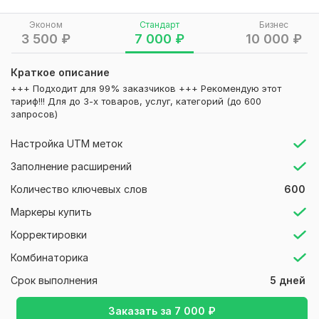
!!! Также могу помочь с установкой и настройкой Яндекс
Эконом
Стандарт
Бизнес
Метрики и целей (см. доп. опции)
3 500
₽
7 000
₽
10 000
₽
!!! Можно сделать 5 дополнительных объявлений, чтобы
Краткое описание
дать кампаниям большей пространства для обучения (см.
+++ Подходит для 99% заказчиков +++ Рекомендую этот
доп. опции)
тариф!!! Для до 3-х товаров, услуг, категорий (до 600
запросов)
Что делаю по этому кворку:
Для товаров, услуг или бизнес направлений делаю
Настройка UTM меток
настройку на Поиске Яндекс Директ по направлениям:
Заполнение расширений
+ Бухгалтерское обслуживание, Ведение бухгалтерии,
Количество ключевых слов
600
Налоговый учет, Кадровый учет, Бухгалтерское
сопровождение бизнеса, Автоматизация бухгалтерии
Маркеры купить
+ Сдача налоговой отчетности, Подготовка налоговой
Корректировки
отчетности, Налоговое планирование, Оптимизация
Комбинаторика
налогообложения, Налоговый консалтинг
Срок выполнения
5 дней
+ Кадровый учет, Ведение кадрового делопроизводства,
Кадровые консультации
Заказать за
7 000
₽