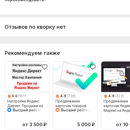
Отзывов по кворку нет
Рекомендуем также
5.0
(1K+)
4.9
(728)
4.9
(323)
Настройка Яндекс
Продвижение
Продвижение
Директ: Продажи на
карточек товаров
карточек Янде
Яндекс Маркет
Яндекс Маркет в
Маркет на Янд
Мастер Кампаний
Яндекс Директ
Директ. Рекла
товаров
от 3 500
₽
5 000
₽
от 10