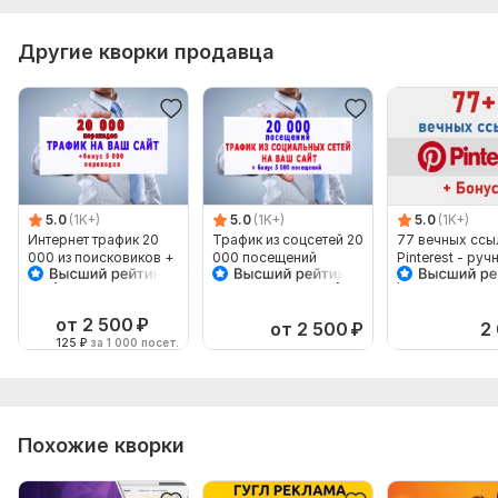
Другие кворки продавца
5.0
(1K+)
5.0
(1K+)
5.0
(1K+)
Интернет трафик 20
Трафик из соцсетей 20
77 вечных ссы
000 из поисковиков +
000 посещений
Pinterest - руч
бонус 5 тыс
Вашего сайта+бонус 5
размещение + 
посещений
000 переходов
супер бонус
от 2 500
₽
от 2 500
₽
2
125
₽
за 1 000 посет.
Похожие кворки