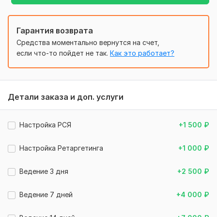
+ Другие бизнесы в сфере бухгалтерско-финансовой
тематики и учета
Бонусы!
Гарантия возврата
Средства моментально вернутся на счет,
!!! Пришлю заказчику список площадок для продвижения
если что-то пойдет не так.
Как это работает?
через SEO
!!! Для новых рекламодателей подскажу, как можно
получить промокод Яндекса
Заказывайте сегодня!
Детали заказа и доп. услуги
С уважением,
Настройка РСЯ
+1 500
₽
Николай
Файлы
Настройка Ретаргетинга
+1 000
₽
!!! КЕЙС СО СТАТИСТИКОЙ ТУТ 4.jpg
Ведение 3 дня
+2 500
₽
!!! КЕЙС СО СТАТИСТИКОЙ ТУТ 2.jpg
!!! КЕЙС СО СТАТИСТИКОЙ ТУТ 5.jpg
Ведение 7 дней
+4 000
₽
!!! КЕЙС СО СТАТИСТИКОЙ ТУТ 3.jpg