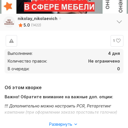
nikolay_nikolaevich
5.0
(1422)
1
Выполнение:
4 дня
Количество правок:
Не ограничено
В очереди:
0
Об этом кворке
Важно! Обратите внимание на важные доп. опции:
!!! Дополнительно можно настроить РСЯ, Ретаргетинг
кампании (при оформлении заказа проставьте галочки)
!!! Закажите ведение рекламы или периодический
Развернуть
конверсионный мониторинг (см. доп. опции)