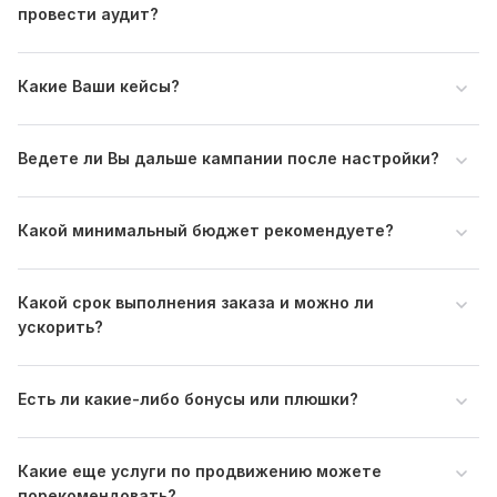
карточках (у меня много карточек кворков)
провести аудит?
Файлы
ВАЖНО!!! СМОТРИТЕ КЕЙС 13.jpg
Какие Ваши кейсы?
ВАЖНО!!! СМОТРИТЕ КЕЙС 11.jpg
ВАЖНО!!! СМОТРИТЕ КЕЙС 16.jpg
Ведете ли Вы дальше кампании после настройки?
ВАЖНО!!! СМОТРИТЕ КЕЙС 12.jpg
ВАЖНО!!! СМОТРИТЕ КЕЙС 14.jpg
Какой минимальный бюджет рекомендуете?
ВАЖНО!!! СМОТРИТЕ КЕЙС 17.jpg
ВАЖНО!!! СМОТРИТЕ КЕЙС 18.jpg
Какой срок выполнения заказа и можно ли
ВАЖНО!!! СМОТРИТЕ КЕЙС 20.jpg
ускорить?
ВАЖНО!!! СМОТРИТЕ КЕЙС 19.jpg
Тип:
Создание и настройка
Есть ли какие-либо бонусы или плюшки?
Какие еще услуги по продвижению можете
порекомендовать?