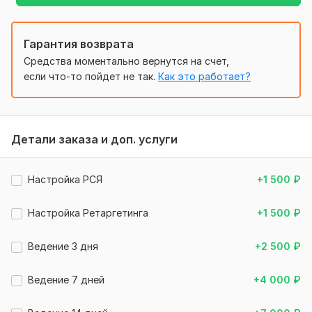
+ Другие бизнесы в сфере производства,
проектирования и продажи мебели
Бонусы!
Гарантия возврата
Средства моментально вернутся на счет,
!!! Пришлю заказчику список площадок для продвижения
если что-то пойдет не так.
Как это работает?
через SEO
!!! Для новых рекламодателей подскажу, как можно
получить промокод Яндекса
Заказывайте сегодня!
Детали заказа и доп. услуги
С уважением,
Настройка РСЯ
+1 500
₽
Николай
Файлы
Настройка Ретаргетинга
+1 500
₽
!!! КЕЙС СО СТАТИСТИКОЙ ТУТ 2.jpg
Ведение 3 дня
+2 500
₽
!!! КЕЙС СО СТАТИСТИКОЙ ТУТ 3.jpg
!!! КЕЙС СО СТАТИСТИКОЙ ТУТ 5.jpg
Ведение 7 дней
+4 000
₽
!!! КЕЙС СО СТАТИСТИКОЙ ТУТ 4.jpg