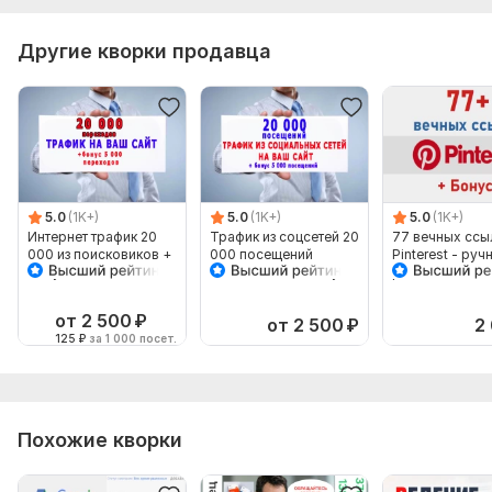
Другие кворки продавца
5.0
(1K+)
5.0
(1K+)
5.0
(1K+)
Интернет трафик 20
Трафик из соцсетей 20
77 вечных ссы
000 из поисковиков +
000 посещений
Pinterest - руч
бонус 5 тыс
Вашего сайта+бонус 5
размещение + 
посещений
000 переходов
супер бонус
от 2 500
₽
от 2 500
₽
2
125
₽
за 1 000 посет.
Похожие кворки