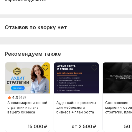
Отзывов по кворку нет
Рекомендуем также
4.9
(43)
Анализ маркетинговой
Аудит сайта и рекламы
Составление
стратегии и плана
для мебельного
маркетинговой
вашего бизнеса
бизнеса + план роста
стратегии, пла
15 000
₽
от 2 500
₽
50