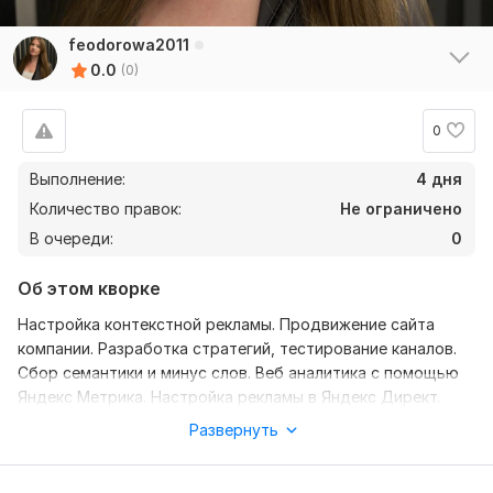
feodorowa2011
0.0
(0)
0
Выполнение:
4 дня
Количество правок:
Не ограничено
В очереди:
0
Об этом кворке
Настройка контекстной рекламы. Продвижение сайта
компании. Разработка стратегий, тестирование каналов.
Сбор семантики и минус слов. Веб аналитика с помощью
Яндекс Метрика. Настройка рекламы в Яндекс Директ.
Провожу аудит сайта, даю рекомендацию по его
Развернуть
улучшению, аудит действующих рекламных кабинетов.
Рассчитываю медиаплан перед началом сотрудничества