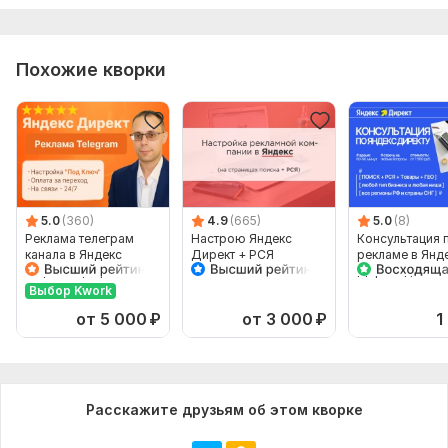
Похожие кворки
5.0
(360)
4.9
(665)
5.0
(8)
Реклама телеграм
Настрою Яндекс
Консультация 
канала в Яндекс
Директ + РСЯ
рекламе в Янд
Директ. Трафик в
Директ для Биз
телеграм канал
+Экспресс ауд
Выбор Kwork
от 5 000
₽
от 3 000
₽
1
Расскажите друзьям об этом кворке