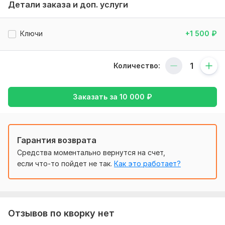
для понимания цены заявки и суммы рекламного бюджета.
Детали заказа и доп. услуги
Нужно для заказа:
Предоставить сайт для аудита, если есть лк Яндекс
Ключи
+1 500
₽
Директ, выдать доступ для аудита рекламных компаний.
Фриланс услуга включает:
Количество:
Создание аккаунта
Автотаргетинг
Заказать за
10 000
₽
Настройка UTM меток
Настройка минус площадок
Консультация
Гарантия возврата
Количество ключевых слов: 150
Средства моментально вернутся на счет,
если что-то пойдет не так.
Как это работает?
Срок выполнения:
4 дня
Тип:
Создание и настройка
Отзывов по кворку нет