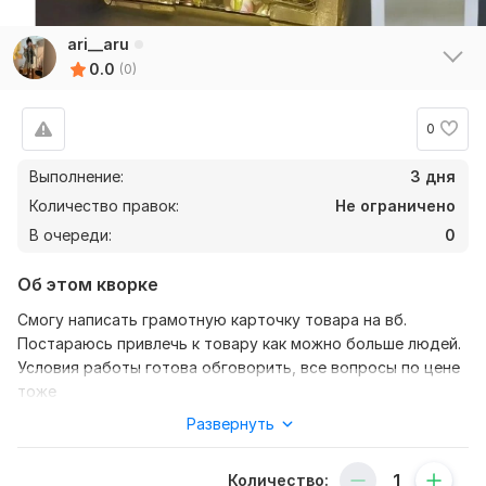
ari__aru
0.0
(0)
0
Выполнение:
3 дня
Количество правок:
Не ограничено
В очереди:
0
Об этом кворке
Смогу написать грамотную карточку товара на вб.
Постараюсь привлечь к товару как можно больше людей.
Условия работы готова обговорить, все вопросы по цене
тоже
Развернуть
Нужно для заказа:
Свою задачу я готова выполнить как можно лучше.
Примерная цена за 1 карточку 150 рублей, но я готова ее
Количество: