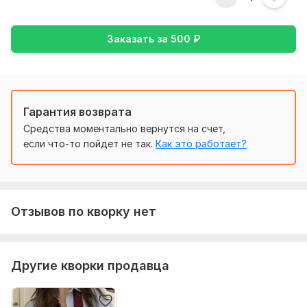
изменить в зависимости от сложности рекламы.
Фриланс услуга включает:
Заказать за
500
₽
Анализ результатов
Предоставление отчетов
Количество дней: 3
Гарантия возврата
Срок выполнения:
3 дня
Средства моментально вернутся на счет,
Тип:
Ведение
если что-то пойдет не так.
Как это работает?
Отзывов по кворку нет
Другие кворки продавца