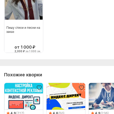
Пишу стихи и песни на
заказ
от 1 000
₽
2,000
₽
за 1 000 зн.
Похожие кворки
4.9
(727)
4.6
(50)
4.9
(236)