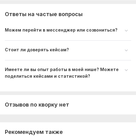
форумы и блоги.
Ответы на частые вопросы
• Высокая эффективность.
Файлы
Можем перейти в мессенджер или созвониться?
Кейсы.pdf
Нужно для заказа:
Стоит ли доверять кейсам?
1. Доступ в рекламный кабинет Яндекс Директ.
2. Ссылка на сайт или лендинг.
Имеете ли вы опыт работы в моей нише? Можете
3. Услуга или товар, которые будем продвигать.
поделиться кейсами и статистикой?
4. Рекламный бюджет на месяц.
5. Регион показа и часы работы бизнеса.
6. Контактные данные компании (адрес, телефон).
Отзывов по кворку нет
Тип:
Создание и настройка
Рекомендуем также