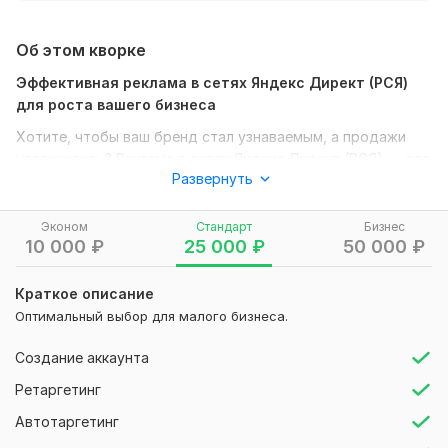
Об этом кворке
Эффективная реклама в сетях Яндекс Директ (РСЯ)
для роста вашего бизнеса
Хотите, чтобы ваш бренд стал узнаваемым, а продажи
увеличились? Реклама в сетях Яндекс Директ (РСЯ) — это
Развернуть
мощный инструмент для привлечения новых клиентов и
возврата старых через ретаргетинг.
Эконом
Стандарт
Бизнес
Что входит в услугу:
10 000
₽
25 000
₽
50 000
₽
1. Анализ целевой аудитории:
Краткое описание
• Определение предпочтений, интересов и потребностей
Оптимальный выбор для малого бизнеса.
вашей аудитории.
2. Сбор ключевых запросов:
Создание аккаунта
• Подбор наиболее релевантных ключевых слов и
Ретаргетинг
интересов для показа рекламы.
Автотаргетинг
3. Создание баннеров и текстовых объявлений: