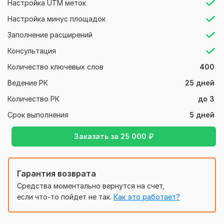
Настройка UTM меток
• Разработка креативов, которые цепляют внимание и
Настройка минус площадок
мотивируют на действие.
Заполнение расширений
4. Настройка ретаргетинга и автотаргетинга:
Консультация
• Возврат пользователей, которые уже посещали ваш
сайт, и привлечение новых через автоматическое
Количество ключевых слов
400
таргетирование.
Ведение РК
25 дней
5. Оптимизация ставок и бюджета:
Количество РК
до 3
• Эффективное распределение бюджета для достижения
Срок выполнения
5 дней
максимального ROI.
6. Постоянный мониторинг и корректировка:
Заказать за
25 000
₽
• Анализ результатов и внесение изменений для
улучшения показателей.
Гарантия возврата
7. Преимущества рекламы в РСЯ:
Средства моментально вернутся на счет,
• Широкий охват:
если что-то пойдет не так.
Как это работает?
• Ваши объявления будут показываться на тысячах
сайтов-партнёров Яндекса, включая популярные медиа,