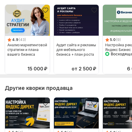
4.9
(43)
5.0
(9)
Анализ маркетинговой
Аудит сайта и рекламы
Настройка ре
стратегии и плана
для мебельного
Яндекс Бизнес
вашего бизнеса
бизнеса + план роста
15 000
₽
от 2 500
₽
6
Другие кворки продавца