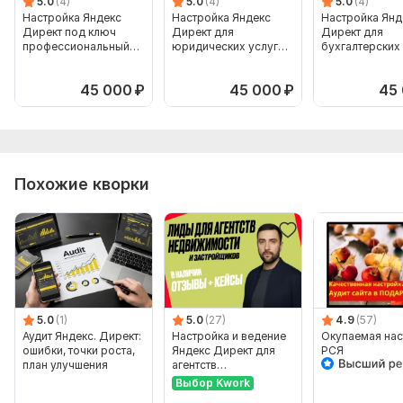
5.0
(4)
5.0
(4)
5.0
(4)
Настройка Яндекс
Настройка Яндекс
Настройка Янд
Директ под ключ
Директ для
Директ для
профессиональный
юридических услуг
бухгалтерских 
запуск рекламы
под ключ
привлечение б
45 000
₽
45 000
₽
45
Похожие кворки
5.0
(1)
5.0
(27)
4.9
(57)
Аудит Яндекс. Директ:
Настройка и ведение
Окупаемая нас
ошибки, точки роста,
Яндекс Директ для
РСЯ
план улучшения
агентств
недвижимости
Выбор Kwork