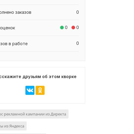
олнено заказов
0
0
0
 оценок
0
азов в работе
сскажите друзьям об этом кворке
с рекламной кампании из Директа
ы из Яндекса