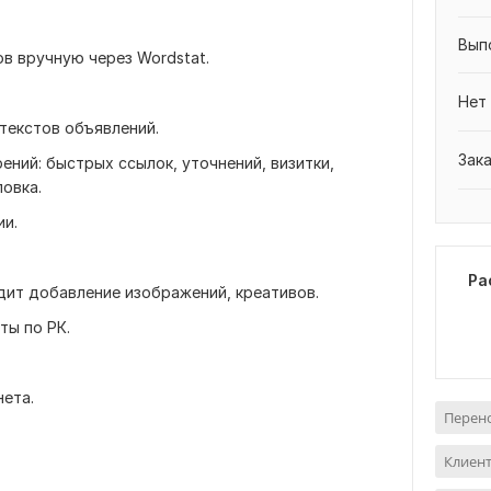
Вып
в вручную через Wordstat.
Нет
текстов объявлений.
Зак
ений: быстрых ссылок, уточнений, визитки,
овка.
ии.
Ра
дит добавление изображений, креативов.
ы по РК.
нета.
Перено
Клиент