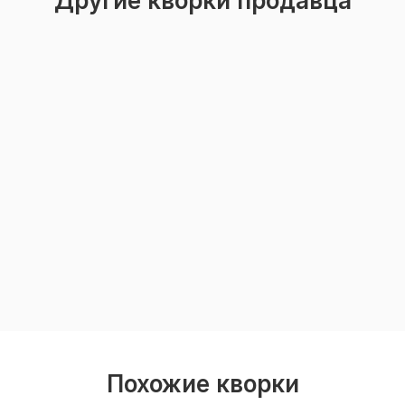
Другие кворки продавца
Похожие кворки