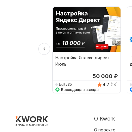
Настройка Яндекс директ
П
Июль
д
50 000
₽
4.7
(18)
bulty35
О Kwork
О проекте