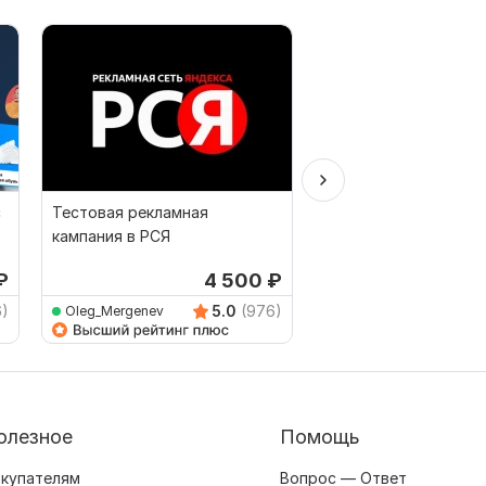
с
Тестовая рекламная
Рабочая настройка Я
кампания в РСЯ
Директ под заявки +
ведения в подарок
₽
4 500
₽
о
6)
5.0
(976)
Oleg_Mergenev
Mr_Esh
олезное
Помощь
купателям
Вопрос — Ответ