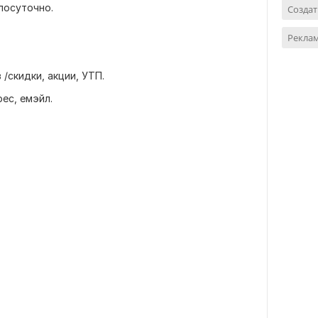
глосуточно.
Создат
Реклам
/скидки, акции, УТП.
ес, емэйл.