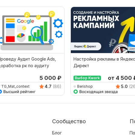
роведу Аудит Google Ads,
Настройка рекламы в Яндек
оработка рк по аудиту
Директ
5 000
₽
от 4 500
Выбор Kwork
4.7
(86)
5.0
(2
TG_Mat_context
Berishop
Сообщество
П
Блог
По