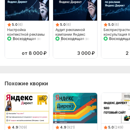
5.0
(6)
5.0
(6)
5.0
(6)
Настройка
Аудит рекламной
Беспристрастн
контекстной рекламы
кампании Яндекс
консультация 
Яндекс Директ
Директ
контекстной р
Яндекс Директ
от 8 000
₽
3 000
₽
2
Похожие кворки
4.9
(109)
4.9
(921)
5.0
(249)