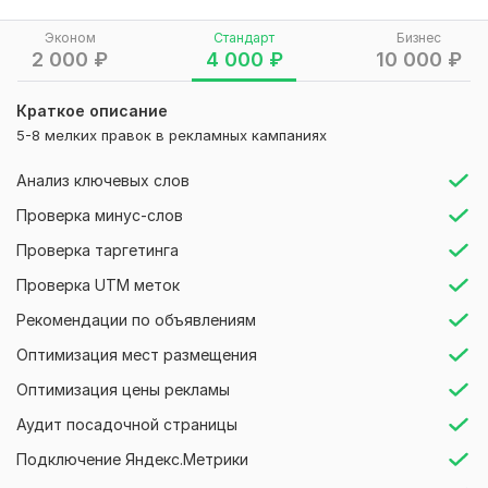
На основе аудита проводится:
Эконом
Стандарт
Бизнес
- Оптимизация стратегии рекламных кампаний
2 000
₽
4 000
₽
10 000
₽
- Оптимизация объявлений с высоким вхождением в
Краткое описание
ключи;
5-8 мелких правок в рекламных кампаниях
- Оптимизация уникальных минус фраз конкретно под
вашу тематику;
Анализ ключевых слов
- Доработка семантического ядра на 100+ ключей (если
Проверка минус-слов
требуется);
Проверка таргетинга
- Кросс-минусация ключевых запросов внутри кампаний
Проверка UTM меток
для удешевления стоимости кликов;
Рекомендации по объявлениям
- Чистка лишних запросов с добавление минус-слов;
Оптимизация мест размещения
- Чистка неэффективных площадок;
Оптимизация цены рекламы
- Установка UTM меток на все url;
Аудит посадочной страницы
- Установка ключевой цели конверсии, по которой показы
будут оптимизироваться;
Подключение Яндекс.Метрики