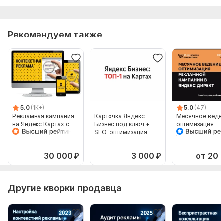
Рекомендуем также
5.0
(1K+)
5.0
(47)
Рекламная кампания
Карточка Яндекс
Месячное веде
на Яндекс Картах с
Бизнес под ключ +
оптимизация
SEO-оптимизацией
SEO-оптимизация
рекламной кам
Яндекс Директ
30 000
₽
3 000
₽
от 20
Другие кворки продавца