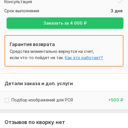
- Оптимизация расширений - уточнения, быстрые ссылки,
Консультация
описание, отображаемая ссылка, виртуальная визитка
Срок выполнения
3 дня
Нужно для заказа:
Заказать за
4 000
₽
1. Страница вашего сайта;
2. Регион(ы) показа рекламы;
3. Бюджет для рекламной кампании;
Гарантия возврата
4. Желаемый KPI.
Средства моментально вернутся на счет,
если что-то пойдет не так.
Как это работает?
Тип:
Аудит и оптимизация
Детали заказа и доп. услуги
Подбор изображений для РСЯ
+500
₽
Отзывов по кворку нет