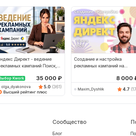
ндекс Директ - ведение
Создание и настройка
екламных кампаний Поиск,
рекламных кампаний на
РСЯ
поиске Яндекс и РСЯ
35 000
₽
8 000
Выбор Kwork
5.0
(361)
olga_dyakonova
4.7
(1
Maxim_Dyshlik
Сообщество
П
Блог
По