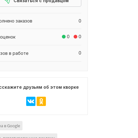
Связаться с продавцом
олнено заказов
0
0
0
 оценок
0
азов в работе
сскажите друзьям об этом кворке
а в Google