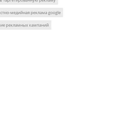
ь таргетированную рекламу
стно-медийная реклама google
ние рекламных кампаний