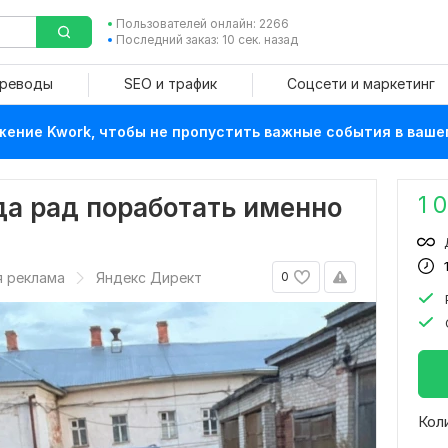
Пользователей онлайн: 2266
Последний заказ: 10 сек. назад
ереводы
SEO и трафик
Соцсети и маркетинг
ение Kwork, чтобы не пропустить важные события в ваше
1 
да рад поработать именно
я реклама
Яндекс Директ
0
Кол