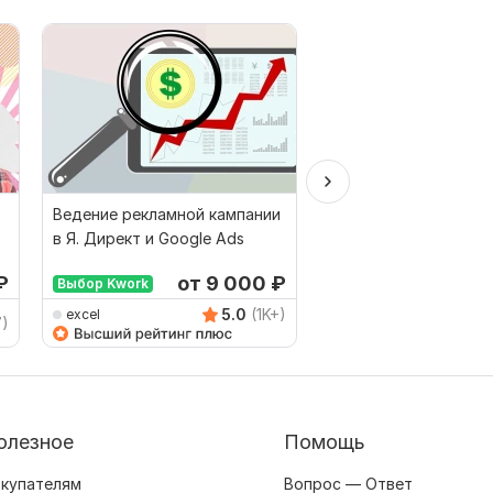
Ведение рекламной кампании
Реклама на Вайлдбе
в Я. Директ и Google Ads
Яндексе Поиск + РСЯ
Продвижение Wildber
₽
от 9 000
₽
от 
Выбор Kwork
5.0
(1K+)
excel
direct_max
7)
олезное
Помощь
купателям
Вопрос — Ответ