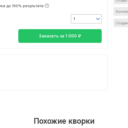
Создат
ка до 100% результата
Контек
1
Созда
Заказать за
1 000
₽
Похожие кворки