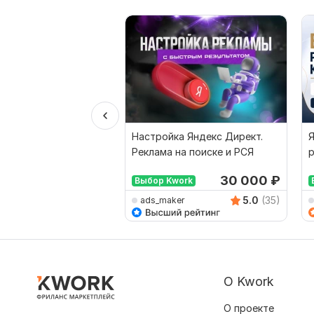
Настройка Яндекс Директ.
Я
Реклама на поиске и РСЯ
р
30 000
₽
Выбор Kwork
5.0
(35)
ads_maker
О Kwork
О проекте