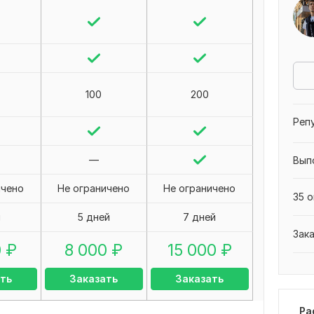
100
200
Реп
—
Вып
ичено
Не ограничено
Не ограничено
35 о
я
5 дней
7 дней
Зак
0
₽
8 000
₽
15 000
₽
ть
Заказать
Заказать
Ра