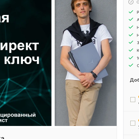
О
Доб
ка