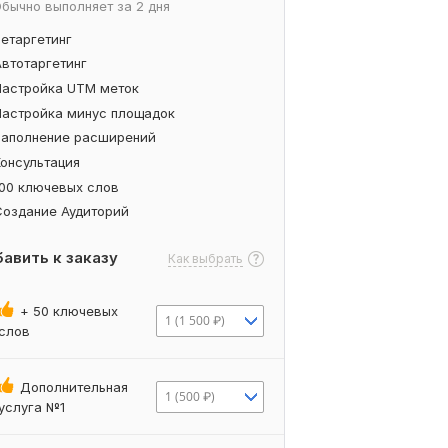
бычно выполняет за 2 дня
Ретаргетинг
Автотаргетинг
Настройка UTM меток
Настройка минус площадок
Заполнение расширений
Консультация
100 ключевых слов
Создание Аудиторий
авить к заказу
Как выбрать
+ 50 ключевых
1 (1 500 ₽)
слов
Дополнительная
1 (500 ₽)
услуга №1