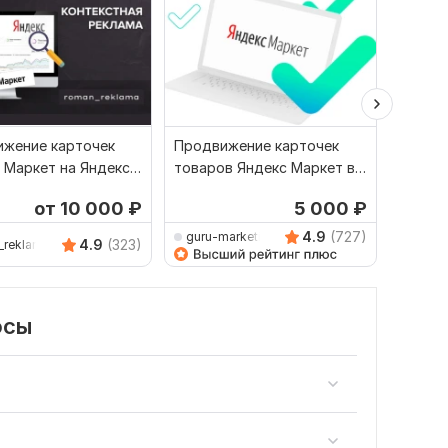
жение карточек
Продвижение карточек
Настро
 Маркет на Яндекс
товаров Яндекс Маркет в
для Ozo
. Реклама товаров
Яндекс Директ
Яндекс
от 10 000
₽
5 000
₽
4.9
(727)
guru-marketing
4.9
(323)
_reklama
m-dir
осы