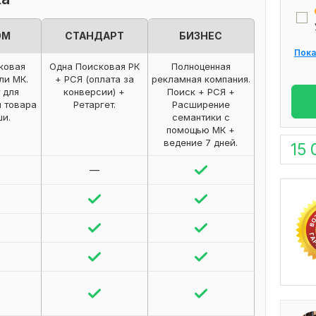
ОМ
СТАНДАРТ
БИЗНЕС
Пока
ковая
Одна Поисковая РК
Полноценная
ли МК.
+ РСЯ (оплата за
рекламная компания.
 для
конверсии) +
Поиск + РСЯ +
я товара
Ретаргет.
Расширение
ши.
семантики с
помощью МК +
ведение 7 дней.
15 
—