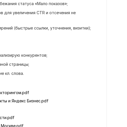
збежания статуса «Мало показов»;
в для увеличения CTR и отсечения не
рений (быстрые ссылки, уточнения, визитки);
анализирую конкурентов;
чной страницы;
е кл. слова.
окторингом.pdf
ты и Яндекс Бизнес.pdf
сти.pdf
 Москве.pdf