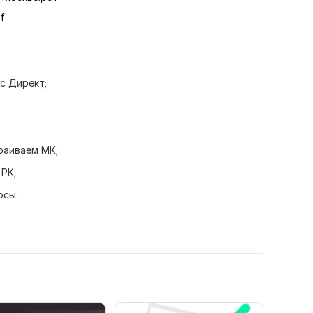
f
кс Директ;
траиваем МК;
РК;
осы.