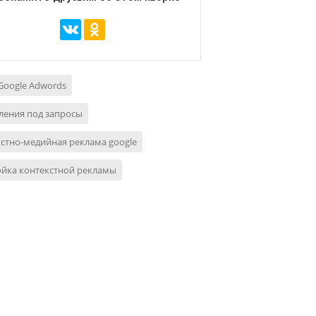
Google Adwords
ления под запросы
стно-медийная реклама google
ойка контекстной рекламы