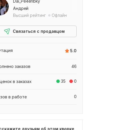
Dai_Pe4enbky
Андрей
Высший рейтинг
Офлайн
Связаться с продавцом
утация
5.0
олнено заказов
46
35
0
ценок в заказах
0
азов в работе
сскажите друзьям об этом кворке