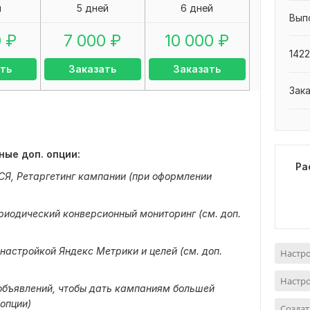
я
5 дней
6 дней
Вып
0
₽
7 000
₽
10 000
₽
1422
ть
Заказать
Заказать
Зак
ные доп. опции:
Ра
РСЯ, Ретаргетинг кампании (при оформлении
ериодический конверсионный мониторинг (см. доп.
 настройкой Яндекс Метрики и целей (см. доп.
Настро
Настро
 объявлений, чтобы дать кампаниям большей
 опции)
Созда