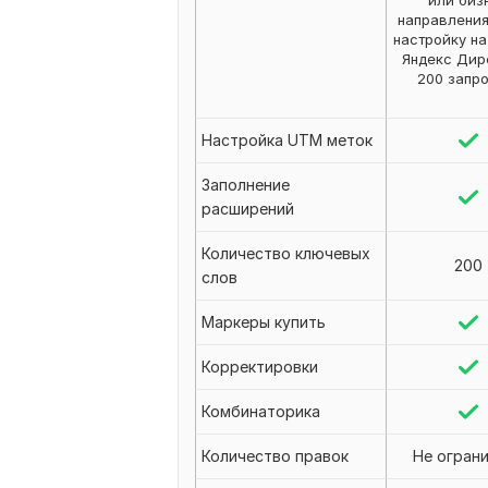
или биз
направлени
настройку н
Яндекс Дир
200 запр
Настройка UTM меток
Заполнение
расширений
Количество ключевых
200
слов
Маркеры купить
Корректировки
Комбинаторика
Количество правок
Не огран