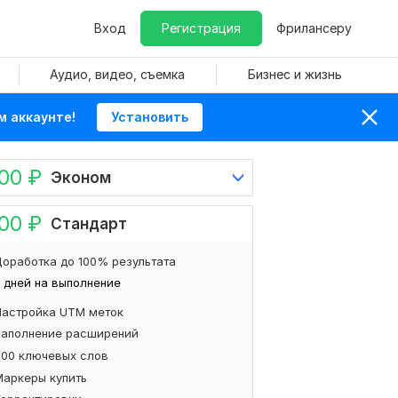
Вход
Регистрация
Фрилансеру
Аудио, видео, съемка
Бизнес и жизнь
м аккаунте!
Установить
500
₽
Эконом
000
₽
Стандарт
оработка до 100% результата
 дней на выполнение
Настройка UTM меток
Заполнение расширений
600 ключевых слов
Маркеры купить