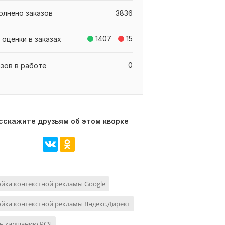
олнено заказов
3836
1407
15
 оценки в заказах
0
азов в работе
сскажите друзьям об этом кворке
йка контекстной рекламы Google
йка контекстной рекламы Яндекс.Директ
ть кампанию РСЯ