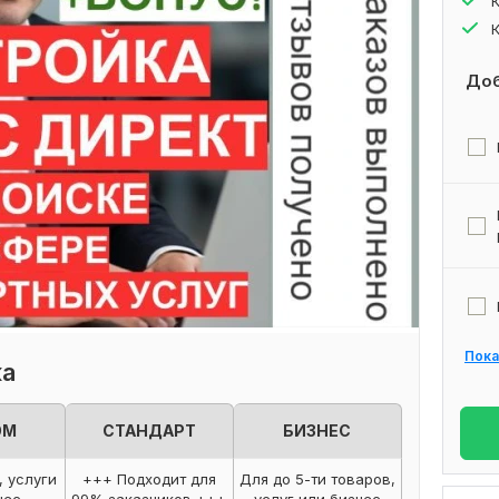
Доб
Пока
ка
ОМ
СТАНДАРТ
БИЗНЕС
, услуги
+++ Подходит для
Для до 5-ти товаров,