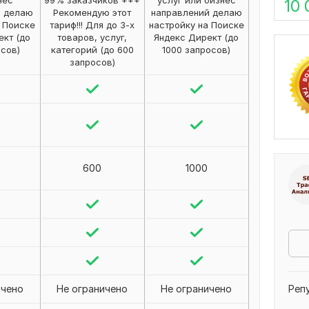
нес
99% заказчиков +++
услуг или бизнес
10 
я делаю
Рекомендую этот
направлений делаю
а Поиске
тариф!!! Для до 3-х
настройку на Поиске
ект (до
товаров, услуг,
Яндекс Директ (до
осов)
категорий (до 600
1000 запросов)
запросов)
600
1000
ичено
Не ограничено
Не ограничено
Реп