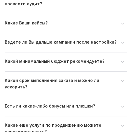
карточках (у меня много карточек кворков)
провести аудит?
Файлы
ВАЖНО!!! СМОТРИТЕ КЕЙС 12.jpg
Какие Ваши кейсы?
ВАЖНО!!! СМОТРИТЕ КЕЙС 16.jpg
ВАЖНО!!! СМОТРИТЕ КЕЙС 14.jpg
Ведете ли Вы дальше кампании после настройки?
ВАЖНО!!! СМОТРИТЕ КЕЙС 17.jpg
ВАЖНО!!! СМОТРИТЕ КЕЙС 18.jpg
Какой минимальный бюджет рекомендуете?
ВАЖНО!!! СМОТРИТЕ КЕЙС 13.jpg
ВАЖНО!!! СМОТРИТЕ КЕЙС 15.jpg
Какой срок выполнения заказа и можно ли
ВАЖНО!!! СМОТРИТЕ КЕЙС 19.jpg
ускорить?
ВАЖНО!!! СМОТРИТЕ КЕЙС 20.jpg
Тип:
Создание и настройка
Есть ли какие-либо бонусы или плюшки?
Какие еще услуги по продвижению можете
порекомендовать?