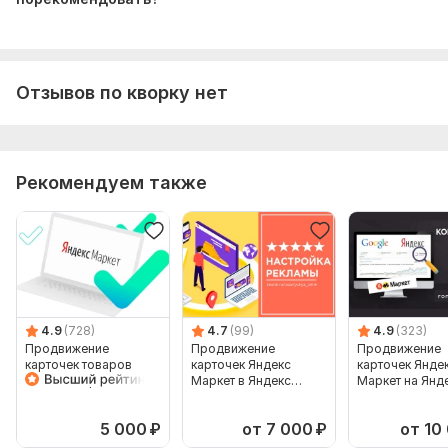
Отзывов по кворку нет
Рекомендуем также
4.9
(728)
4.7
(99)
4.9
(323)
Продвижение
Продвижение
Продвижение
карточек товаров
карточек Яндекс
карточек Янде
Яндекс Маркет в
Маркет в Яндекс
Маркет на Янд
Яндекс Директ
Директ
Директ. Рекла
товаров
5 000
₽
от 7 000
₽
от 10