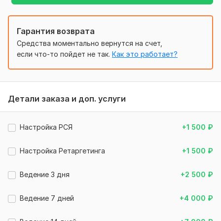
+ Другие бизнесы в сфере услуг репетиторов и
смежных тематиках
Бонусы!
Гарантия возврата
Средства моментально вернутся на счет,
!!! Пришлю заказчику список площадок для продвижения
если что-то пойдет не так.
Как это работает?
через SEO
!!! Для новых рекламодателей подскажу, как можно
получить промокод Яндекса
Заказывайте сегодня!
Детали заказа и доп. услуги
С уважением,
Настройка РСЯ
+1 500
₽
Николай
Файлы
Настройка Ретаргетинга
+1 500
₽
!!! КЕЙС СО СТАТИСТИКОЙ ТУТ 1.jpg
Ведение 3 дня
+2 500
₽
!!! КЕЙС СО СТАТИСТИКОЙ ТУТ 3.jpg
!!! КЕЙС СО СТАТИСТИКОЙ ТУТ 2.jpg
Ведение 7 дней
+4 000
₽
!!! КЕЙС СО СТАТИСТИКОЙ ТУТ 5.jpg