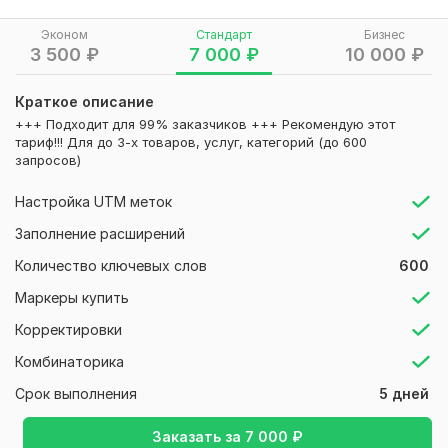
!!! Также могу помочь с установкой и настройкой Яндекс
Эконом
Стандарт
Бизнес
Метрики и целей (см. доп. опции)
3 500
₽
7 000
₽
10 000
₽
!!! Можно сделать 5 дополнительных объявлений, чтобы
Краткое описание
дать кампаниям большей пространства для обучения (см.
+++ Подходит для 99% заказчиков +++ Рекомендую этот
доп. опции)
тариф!!! Для до 3-х товаров, услуг, категорий (до 600
запросов)
Что делаю по этому кворку:
Для товаров, услуг или бизнес направлений делаю
Настройка UTM меток
настройку на Поиске Яндекс Директ по направлениям:
Заполнение расширений
+ Частные преподаватели и репетиторы
Количество ключевых слов
600
+ Репетитор по математике, по русскому, английскому,
Маркеры купить
китайскому, немецкому, французскому, испанскому,
итальянскому языку, физике, химии, биологии, истории,
Корректировки
обществознанию, географии, информатике,
Комбинаторика
программированию, экономике, праву, подготовке к ЕГЭ,
ОГЭ
Срок выполнения
5 дней
+ Онлайн-школы и образовательные платформы
Заказать за
7 000
₽