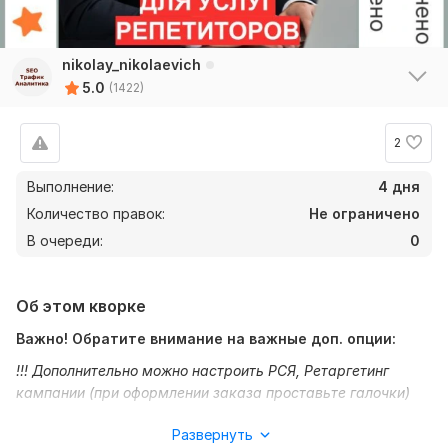
nikolay_nikolaevich
5.0
(1422)
2
Выполнение:
4 дня
Количество правок:
Не ограничено
В очереди:
0
Об этом кворке
Важно! Обратите внимание на важные доп. опции:
!!! Дополнительно можно настроить РСЯ, Ретаргетинг
кампании (при оформлении заказа проставьте галочки)
!!! Закажите ведение рекламы или периодический
Развернуть
конверсионный мониторинг (см. доп. опции)