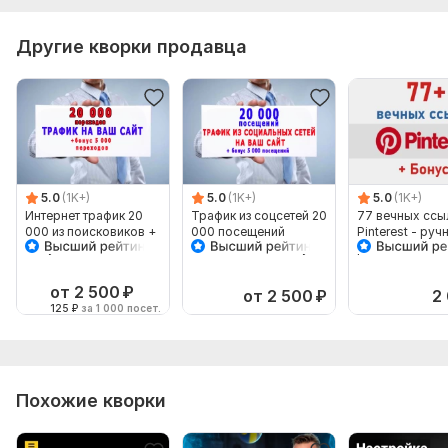
Другие кворки продавца
5.0
(1K+)
5.0
(1K+)
5.0
(1K+)
Интернет трафик 20
Трафик из соцсетей 20
77 вечных ссы
000 из поисковиков +
000 посещений
Pinterest - руч
бонус 5 тыс
Вашего сайта+бонус 5
размещение + 
посещений
000 переходов
супер бонус
от 2 500
₽
от 2 500
₽
2
125
₽
за 1 000 посет.
Похожие кворки