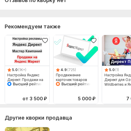
Отзывов по кворку нет
Рекомендуем также
5.0
(1K+)
4.9
(725)
5.0
(1)
Настройка Яндекс
Продвижение
Настройка Янд
Директ: Продажи на
карточек товаров
Директ для Oz
Яндекс Маркет
Яндекс Маркет в
Wildberries и 
Мастер Кампаний
Яндекс Директ
Маркет
от 3 500
₽
5 000
₽
7
Другие кворки продавца