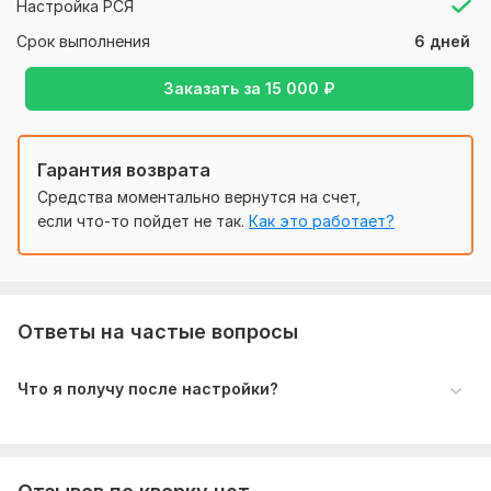
Настройка РСЯ
Нужно для заказа:
1. Аккаунт Яндекс Директа. (Логин и пароль) с
Срок выполнения
6 дней
привязанным номером.
Заказать за
15 000
₽
2. Ссылка на сайт на который ведем рекламу (счетчик
метрики установлен на сайте).
3. Список услуг или товаров для размещения
Гарантия возврата
4. Регион показа
Средства моментально вернутся на счет,
если что-то пойдет не так.
Как это работает?
5. Временной таргетинг (время показа рекламы)
Файлы
Сертификат Яндекс Директ профессиональный 2026-2027.jpg
Ответы на частые вопросы
Тип:
Создание и настройка
Что я получу после настройки?