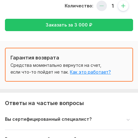
Ключевые слова и минус слова;
Количество:
Анализ объявлений, корректность оффера,
заполнение всех данных;
Корректность настройки таргетингов,
Заказать за
3 000
₽
корректировок ставок, РСЯ, Ретаргетинг;
Настройки метрики и целей;
Анализ сайта и посадочной страницы.
Регламент работы по аудиту КР.
Гарантия возврата
1. Нам для анализа потребуется доступ к текущей
Средства моментально вернутся на счет,
рекламной кампании Яндекс Директ и Метрике. Можете
если что-то пойдет не так.
Как это работает?
дать логин и пароль, или можете открыть доступ на наш
E-mail.
2. Мы берем максимум 7 дней на подготовку аудита. При
этом заранее согласовываем с вами день и время звонка
Ответы на частые вопросы
консультации.
3. В моменту консультации мы готовим презентацию со
Вы сертифицированный специалист?
скриншотами и рекомендациями. При этом в рамках
звонка (Предпочтительно ZOOM) рассказываем,
комментируем слайды, вносим предложения и