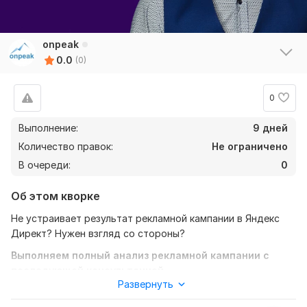
onpeak
0.0
(0)
0
Выполнение:
9 дней
Количество правок:
Не ограничено
В очереди:
0
Об этом кворке
Не устраивает результат рекламной кампании в Яндекс
Директ? Нужен взгляд со стороны?
Выполняем полный анализ рекламной кампании с
последующей консультацией.
Развернуть
Корректность стратегий рекламных кампаний;