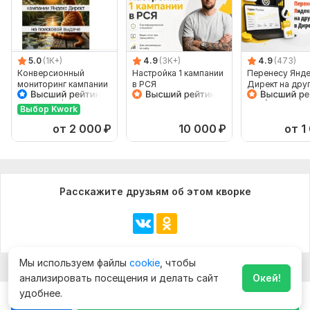
5.0
(1K+)
4.9
(3K+)
4.9
(473)
Конверсионный
Настройка 1 кампании
Перенесу Янде
мониторинг кампании
в РСЯ
Директ на дру
Яндекс Директ на
аккаунт в Дире
поисковой выдаче
Елама
Выбор Kwork
от 2 000
₽
10 000
₽
от 1
Расскажите друзьям об этом кворке
Мы используем файлы
cookie
, чтобы
анализировать посещения и делать сайт
Окей!
удобнее.
Чат
Заказать за
15 000
₽