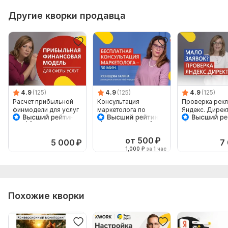
Оптимизация объявлений
Другие кворки продавца
Оптимизация цены кликов
Расширение семантики
Анализ результатов
Предоставление отчетов
Количество дней: 7
4.9
(125)
4.9
(125)
4.9
(125)
Срок выполнения:
7 дней
Расчет прибыльной
Консультация
Проверка рек
финмодели для услуг
маркетолога по
Яндекс. Директ
Тип:
Ведение
с выручкой до 2 млн.
продажам и росту
продаж с сайт
руб в месяц
прибыли. Опыт 15 лет
от 500
₽
5 000
₽
7
1,000
₽
за 1 час
Похожие кворки