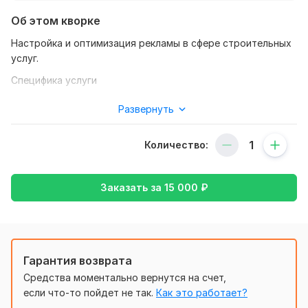
Об этом кворке
Настройка и оптимизация рекламы в сфере строительных
услуг.
Специфика услуги
- сезонность строительных работ
Развернуть
- необходимость проектирования перед выполнением
работ
Количество:
- необходимость разработки технического решения или
схемы подключения для монтажа сетей
Заказать за
15 000
₽
- наличие допусков, СРО
- строительные услуги через интернет заказывают
коммерческие компании, государственные публикуют
тендеры.
Гарантия возврата
Разработаем структуру рекламных кампаний, баннеров,
Средства моментально вернутся на счет,
проработаем объявления с учетом ваших преимуществ.
если что-то пойдет не так.
Как это работает?