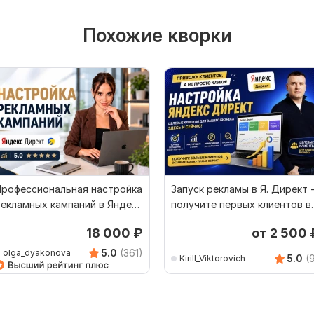
Похожие кворки
Профессиональная настройка
Запуск рекламы в Я. Директ 
екламных кампаний в Яндекс
получите первых клиентов в
Директ
первую неделю
18 000
₽
от 2 500
5.0
(361)
olga_dyakonova
5.0
(
Kirill_Viktorovich