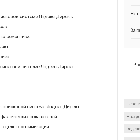
Нет
поисковой системе Яндекс Директ:
сок.
Зак
вка семантики.
рект
рика.
Ра
поисковой системе Яндекс Директ:
Перено
в поисковой системе Яндекс Директ:
Настр
 фактических показателей.
 с целью оптимизации.
Ведени