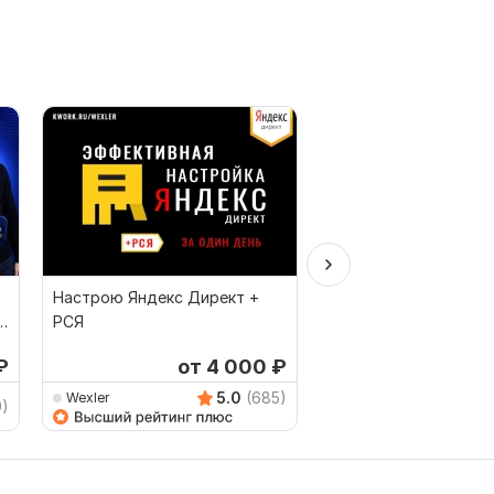
-
Настрою Яндекс Директ +
Ведение рекламной 
РСЯ
в Яндекс Директ
₽
от 4 000
₽
1
5.0
(685)
Wexler
TG_Mat_context
9)