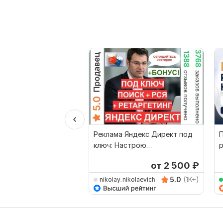
Реклама Яндекс Директ под
ключ: Настрою
р
Поиск+РСЯ+Ретаргетинг+Бон
от 2 500
₽
ус
5.0
(1K+)
nikolay_nikolaevich