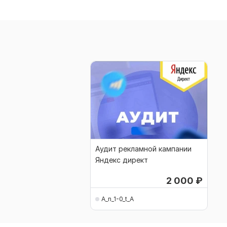
Аудит рекламной кампании
Яндекс директ
2 000
₽
A_n_1-0_t_A