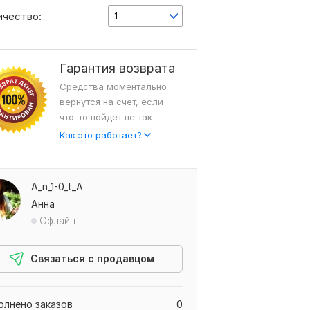
ичество:
1
Гарантия возврата
Средства моментально
вернутся на счет, если
что-то пойдет не так
Как это работает?
A_n_1-0_t_A
Анна
Офлайн
Связаться с продавцом
олнено заказов
0