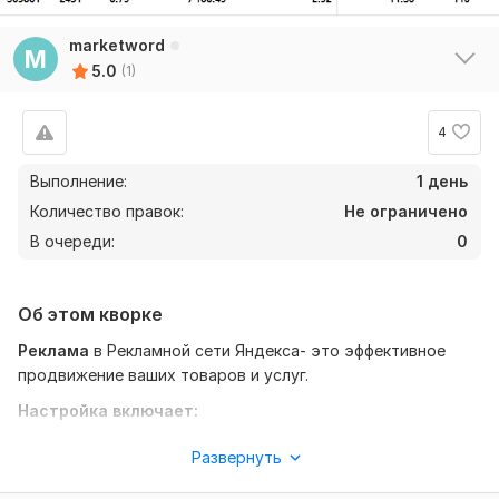
marketword
M
5.0
(1)
4
Выполнение:
1 день
Количество правок:
Не ограничено
В очереди:
0
Об этом кворке
Реклама
в Рекламной сети Яндекса- это эффективное
продвижение ваших товаров и услуг.
Настройка включает:
1) Регистрацию аккаунта в Яндексе ( если необходимо)
Развернуть
2) Подбор ключевых слов