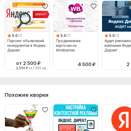
5.0
(1)
5.0
(1)
5.0
(1)
Парсинг объявлений
Продвижение
Аудит рекламн
конкурентов в Яндекс
карточки на
кампании Янде
Директ
Wildberries
Директ
от 2 500
₽
4 500
₽
2
2,500
₽
за 1 000 ед.
Похожие кворки