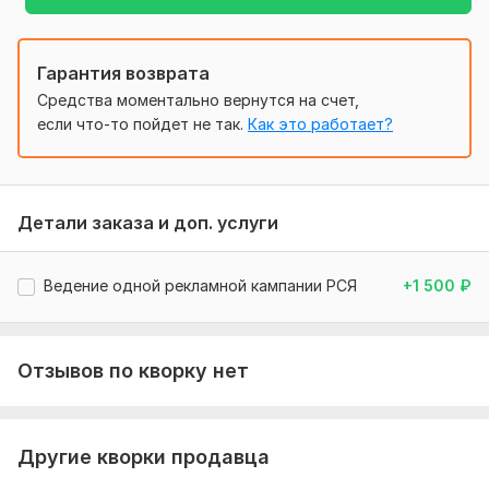
Внимание*
В работу беру товары и услуги которые соответствуют*
Гарантия возврата
*
https://yandex.ru/legal/adv_rules/
Средства моментально вернутся на счет,
Тип:
Создание и настройка
если что-то пойдет не так.
Как это работает?
Детали заказа и доп. услуги
Ведение одной рекламной кампании РСЯ
+1 500
₽
Отзывов по кворку нет
Другие кворки продавца