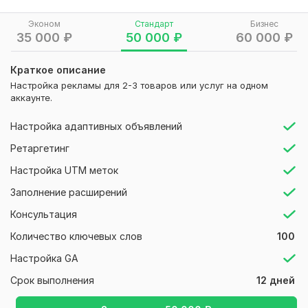
Google Ads setup
PPC campaign creation
Эконом
Стандарт
Бизнес
Search ads
35 000
₽
50 000
₽
60 000
₽
Lead generation campaigns
Keyword research
Краткое описание
Ad creation
Настройка рекламы для 2-3 товаров или услуг на одном
Conversion tracking setup
аккаунте.
Google Ads optimization
Настройка адаптивных объявлений
Ниши:
SaaS, онлайн-сервисы, локальный бизнес,
2
0
лидогенерация B2B.
Ретаргетинг
Есть опыт настройки и ведения рекламы для рынков:
Настройка UTM меток
Sunflower
1 год назад
Заполнение расширений
USA
Алексей запустил рекламную кампанию на 
Canada
английском языке. Уложился в срок, ответил на 
Консультация
UK
все вопросы, помог с регистрацией  тегов.
Количество ключевых слов
100
Australia
Спасибо за экспертность, надеюсь продолжить 
Europe
Настройка GA
раскрутку нового филиала вместе.
Asia
Срок выполнения
12 дней
Гарантии: