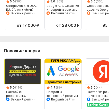
5.0
(365)
5.0
(365)
5.0
(365)
Ссылка на рекламируемый сайт;
Google Ads для USA,
Google Ads. Создание
Сопровождени
EU, CA. Английский
и настройка рекламы
ведение Goolg
Регион показов объявлений (страна, город);
язык
+подарок. Опыт 5+
на английском 
Недельный бюджет на рекламу;
года
русском. Гугл 
Рекомендации по тексту объявлений;
от 17 000
₽
от 28 000
₽
95
Преимущества перед конкурентами.
Тип:
Создание и настройка
Похожие кворки
5.0
(149)
4.7
(86)
5.0
(44)
Настройка
Настройка
Настройка рек
ретаргетинга.
контекстной рекламы
поиске Яндекс
Контекстная реклама
в Google Adwords.
ПОИСК КМС
Выбор Kwork