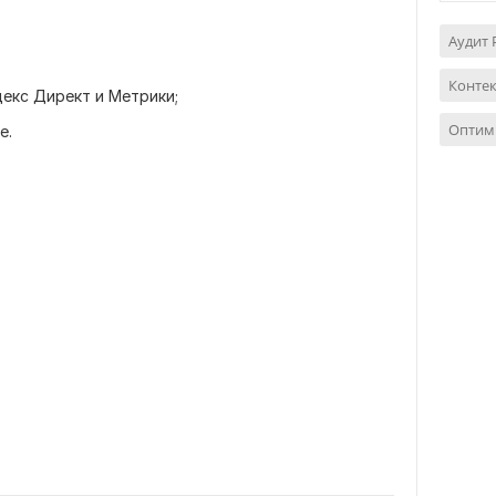
Аудит 
Контек
декс Директ и Метрики;
Оптим
е.