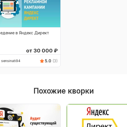
едение в Яндекс Директ
от 30 000
₽
5.0
(3)
sensinati94
Похожие кворки