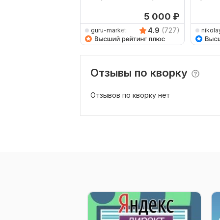
Яндекс Директ
Маркет
5 000
₽
4.9
(727)
guru-marketing
nikola
Отзывы по кворку
Отзывов по кворку нет