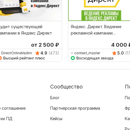
Аудит существующей
Яндекс. Директ. Ведение
ампании в Яндекс Директ
рекламной кампании
+подарок. Опыт с 2016 года
от 2 500
₽
4 000
4.9
(473)
5.0
(1
DirectOnlineVadim
context_master
Сообщество
П
Блог
По
 соглашение
Партнерская программа
Фр
тки ПД
Кейсы
Ка
Ру