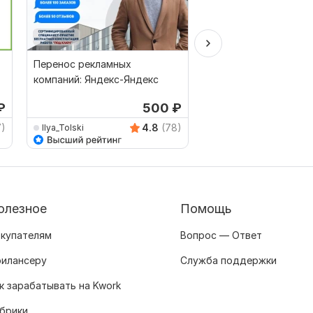
Перенос рекламных
Настрою Яндекс Дир
компаний: Яндекс-Яндекс
профиля спеца Яндек
Мастер Кампаний
₽
500
₽
от 
7)
4.8
(78)
Ilya_Tolski
nikolay_nikolaevich
олезное
Помощь
купателям
Вопрос — Ответ
илансеру
Служба поддержки
к зарабатывать на Kwork
брики