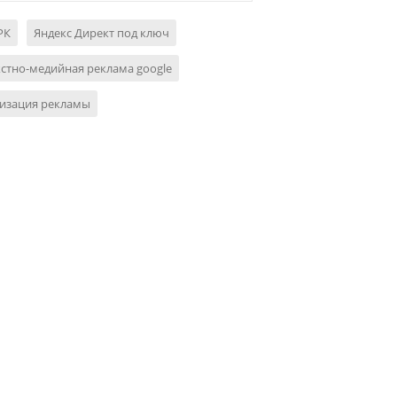
РК
Яндекс Директ под ключ
стно-медийная реклама google
изация рекламы