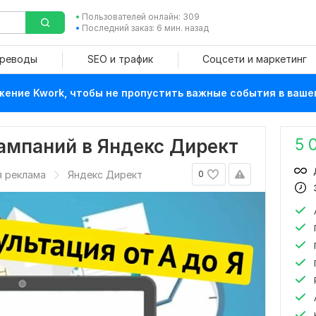
Пользователей онлайн: 309
Последний заказ: 6 мин. назад
ереводы
SEO и трафик
Соцсети и маркетинг
ение Kwork, чтобы не пропустить важные события в ваше
5 
ампаний в Яндекс Директ
я реклама
Яндекс Директ
0