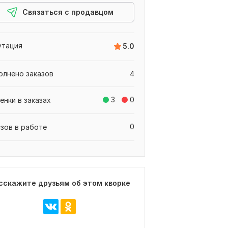
Связаться с продавцом
утация
5.0
олнено заказов
4
3
0
енки в заказах
0
азов в работе
сскажите друзьям об этом кворке