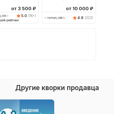
 Мастер Кампаний
Директ. Реклама товаров
Яндекс
от 3 500
₽
от 10 000
₽
5.0
(1K+)
y_nikolaevich
4.9
(323)
roman_reklama
m-dir
Другие кворки продавца