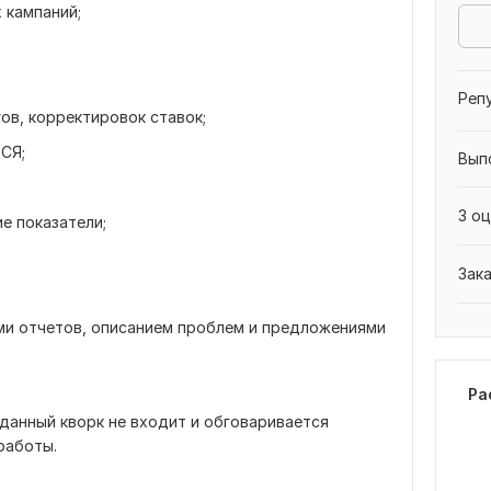
 кампаний;
Реп
ов, корректировок ставок;
РСЯ;
Вып
3 оц
ие показатели;
Зак
и отчетов, описанием проблем и предложениями
Ра
данный кворк не входит и обговаривается
работы.