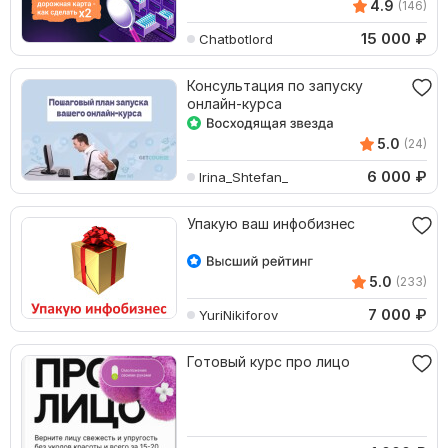
4.9
(146)
15 000
₽
Chatbotlord
Консультация по запуску
онлайн-курса
5.0
(24)
6 000
₽
Irina_Shtefan_
Упакую ваш инфобизнес
5.0
(233)
7 000
₽
YuriNikiforov
Готовый курс про лицо