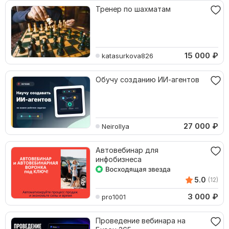
Тренер по шахматам
15 000
₽
katasurkova826
Обучу созданию ИИ-агентов
27 000
₽
NeiroIlya
Автовебинар для
инфобизнеса
5.0
(12)
3 000
₽
pro1001
Проведение вебинара на