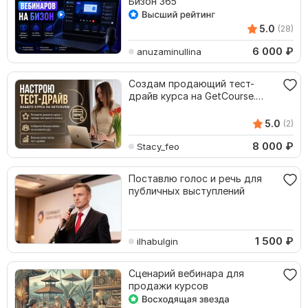
Бизон 365
5.0
(28)
6 000
₽
anuzaminullina
Создам продающий тест-
драйв курса на GetCourse.
Геткурс
5.0
(2)
8 000
₽
Stacy_feo
Поставлю голос и речь для
публичных выступлений
1 500
₽
ilhabulgin
Сценарий вебинара для
продажи курсов