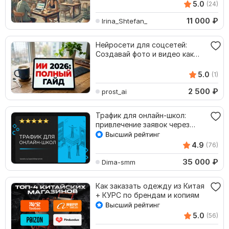
5.0
(24)
11 000
₽
Irina_Shtefan_
Нейросети для соцсетей:
Создавай фото и видео как
профи
5.0
(1)
2 500
₽
prost_ai
Трафик для онлайн-школ:
привлечение заявок через
рекламу под ключ
4.9
(76)
35 000
₽
Dima-smm
Как заказать одежду из Китая
+ КУРС по брендам и копиям
5.0
(56)