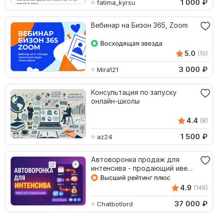
1 000
₽
fatima_kyrsu
Вебинар на Бизон 365, Zoom
5.0
(10)
3 000
₽
Mira121
Консультация по запуску
онлайн-школы
4.4
(8)
1 500
₽
az24
Автоворонка продаж для
интенсива - продающий ивент
на 3-5 дней
4.9
(146)
37 000
₽
Chatbotlord