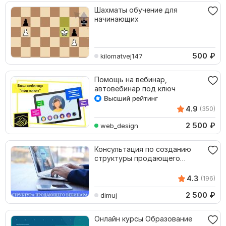
Шахматы обучение для
начинающих
500
₽
kilomatvej147
Помощь на вебинар,
автовебинар под ключ
4.9
(350)
2 500
₽
web_design
Консультация по созданию
структуры продающего
вебинара
4.3
(196)
2 500
₽
dimuj
Онлайн курсы Образование