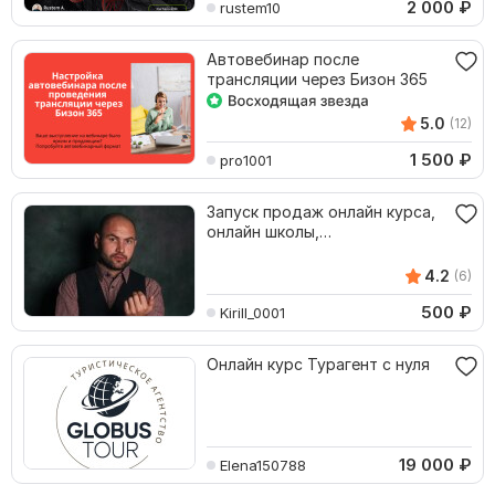
2 000
₽
rustem10
Автовебинар после
трансляции через Бизон 365
5.0
(12)
1 500
₽
pro1001
Запуск продаж онлайн курса,
онлайн школы,
наставничества. Под ключ
4.2
(6)
500
₽
Kirill_0001
Онлайн курс Турагент с нуля
19 000
₽
Elena150788