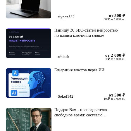
от 500
₽
stypen532
500
₽
за 1 000 зн.
Напишу 30 SEO-статей нейросетью
по вашим ключевым словам
от 2 000
₽
whiach
42
₽
за 1 000 зн.
Генерация текстов через ИИ
от 500
₽
Sokol142
100
₽
за 1 000 зн.
Подарю Вам - преподавателю -
свободное время: составлю
конспект урока