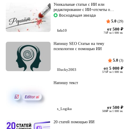
Уникальные статьи с ИИ или
редактирование с ИИ+отсчеты о
качестве
5.0
(29)
от 500
₽
fafa10
71
₽
за 1 000 зн.
Напишу SEO Статьи на тему
психологии с помощью ИИ
5.0
(3)
от 5 000
₽
lllucky2003
571
₽
за 1 000 зн.
Напишу текст
от 500
₽
s_Logika
500
₽
за 1 000 зн.
20 статей помощью ИИ