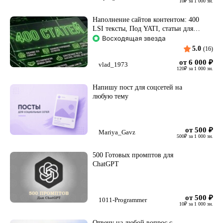
10
₽
за 1 000 зн.
Наполнение сайтов контентом: 400
LSI тексты, Под YATI, статьи для
PBN
5.0
(16)
от 6 000
₽
vlad_1973
120
₽
за 1 000 зн.
Напишу пост для соцсетей на
любую тему
от 500
₽
Mariya_Gavz
500
₽
за 1 000 зн.
500 Готовых промптов для
ChatGPT
от 500
₽
1011-Programmer
10
₽
за 1 000 зн.
Отвечу на любой вопрос с