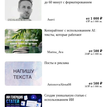
до 60 минут с форматированием
от 1 000
₽
Asavi
67
₽
за 1 000 зн.
Копирайтинг с использованием AI:
тексты, которые работают
от 500
₽
Marina_Ava
250
₽
за 1 000 зн.
Посты и реклама
от 500
₽
AntonovaAlena08
167
₽
за 1 000 зн.
Создам уникальную статью с
использованием ИИ