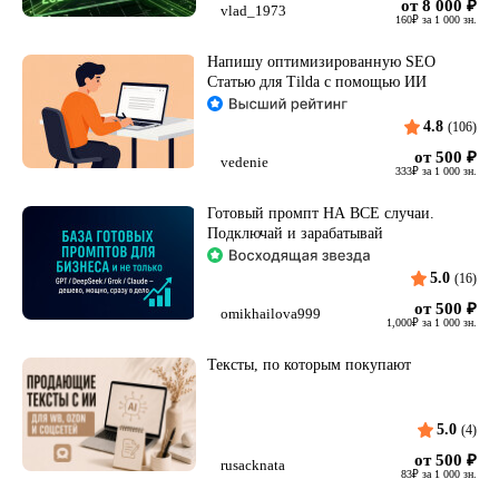
от 8 000
₽
vlad_1973
160
₽
за 1 000 зн.
Напишу оптимизированную SEO
Статью для Tilda с помощью ИИ
4.8
(106)
от 500
₽
vedenie
333
₽
за 1 000 зн.
Готовый промпт НА ВСЕ случаи.
Подключай и зарабатывай
5.0
(16)
от 500
₽
omikhailova999
1,000
₽
за 1 000 зн.
Тексты, по которым покупают
5.0
(4)
от 500
₽
rusacknata
83
₽
за 1 000 зн.