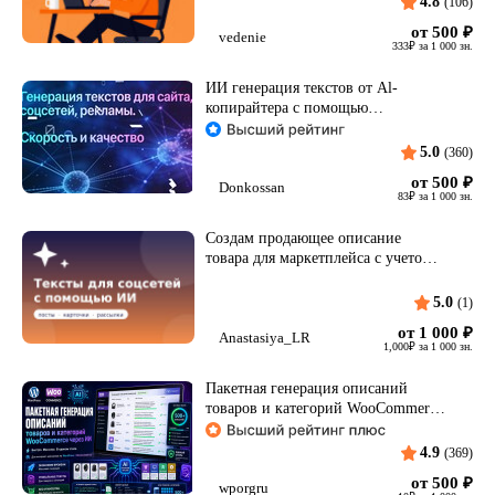
4.8
(106)
от 500
₽
vedenie
333
₽
за 1 000 зн.
ИИ генерация текстов от Al-
копирайтера с помощью
нейросетей
5.0
(360)
от 500
₽
Donkossan
83
₽
за 1 000 зн.
Создам продающее описание
товара для маркетплейса с учетом
ЦА
5.0
(1)
от 1 000
₽
Anastasiya_LR
1,000
₽
за 1 000 зн.
Пакетная генерация описаний
товаров и категорий WooCommerce
через ИИ
4.9
(369)
от 500
₽
wporgru