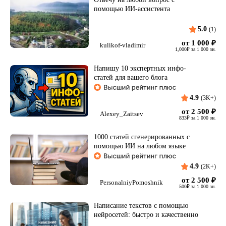
помощью ИИ-ассистента
5.0
(1)
от 1 000
₽
kulikof-vladimir
1,000
₽
за 1 000 зн.
Напишу 10 экспертных инфо-
статей для вашего блога
4.9
(3K+)
от 2 500
₽
Alexey_Zaitsev
833
₽
за 1 000 зн.
1000 статей сгенерированных с
помощью ИИ на любом языке
4.9
(2K+)
от 2 500
₽
PersonalniyPomoshnik
500
₽
за 1 000 зн.
Написание текстов с помощью
нейросетей: быстро и качественно