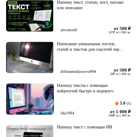
Напишу текст, статью, пост, письмо
или описание
от 500
₽
alexdenfil
167
₽
за 1 000 зн.
Написание уникальных постов,
статей и текстов для соцсетей через
ИИ
от 500
₽
dillmamadjonova994
50
₽
за 1 000 зн.
Напишу тексты с помощью
нейросетей быстро и недорого
5.0
(1)
от 1 000
₽
lda1994
200
₽
за 1 000 зн.
Напишу текст с помощью ИИ