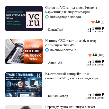
Статья на VC.ru под ключ: Контент-
маркетинг для лидогенерации
5.0
(7)
от 1 000
₽
DimanTraff
200
₽
за 1 000 зн.
Напишу СЕО текст на любую тему
с помощью chatGPT
4.8
(165)
от 1 000
₽
Anton_AS
200
₽
за 1 000 зн.
Качественный копирайтинг и
статьи ChatGPT, глубокая редактура
от 1 000
₽
hikitarukashop
333
₽
за 1 000 зн.
Переведу аудио или видео в текст