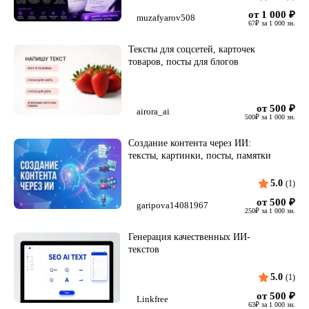
от 1 000
₽
muzafyarov508
67
₽
за 1 000 зн.
Тексты для соцсетей, карточек
товаров, посты для блогов
от 500
₽
airora_ai
500
₽
за 1 000 зн.
Создание контента через ИИ:
тексты, картинки, посты, памятки
5.0
(1)
от 500
₽
garipova14081967
250
₽
за 1 000 зн.
Генерация качественных ИИ-
текстов
5.0
(1)
от 500
₽
Linkfree
63
₽
за 1 000 зн.