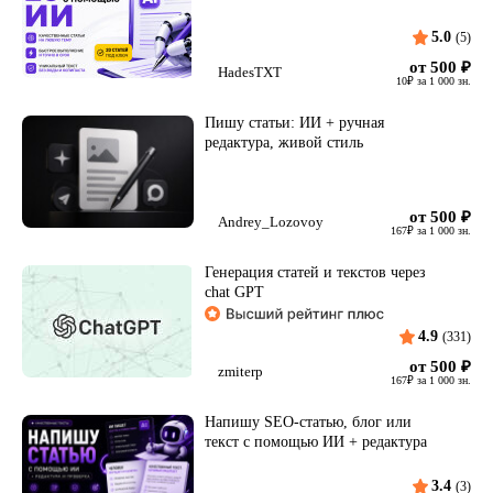
5.0
(5)
от 500
₽
HadesTXT
10
₽
за 1 000 зн.
Пишу статьи: ИИ + ручная
редактура, живой стиль
от 500
₽
Andrey_Lozovoy
167
₽
за 1 000 зн.
Генерация статей и текстов через
chat GPT
4.9
(331)
от 500
₽
zmiterp
167
₽
за 1 000 зн.
Напишу SEO-статью, блог или
текст с помощью ИИ + редактура
3.4
(3)