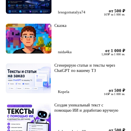
от 500
₽
lesogornatalya74
167
₽
за 1 000 зн.
Сказка
от 1 000
₽
raida4ka
1,000
₽
за 1 000 зн.
Сгенерирую статьи и тексты через
ChatGPT по вашему ТЗ
от 500
₽
Kopela
143
₽
за 1 000 зн.
Создам уникальный текст с
помощью ИИ и доработаю вручную
от 500
₽