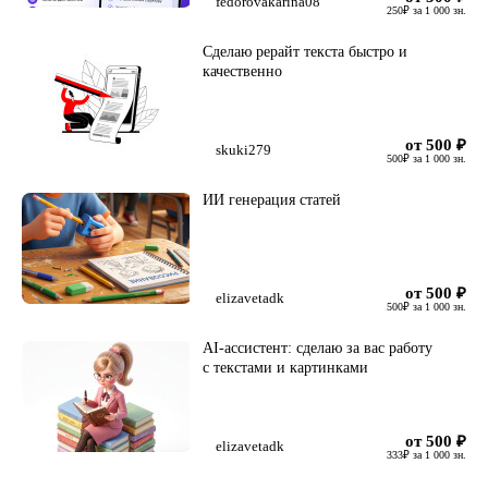
fedorovakarina08
250
₽
за 1 000 зн.
Сделаю рерайт текста быстро и
качественно
от 500
₽
skuki279
500
₽
за 1 000 зн.
ИИ генерация статей
от 500
₽
elizavetadk
500
₽
за 1 000 зн.
AI-ассистент: сделаю за вас работу
с текстами и картинками
от 500
₽
elizavetadk
333
₽
за 1 000 зн.