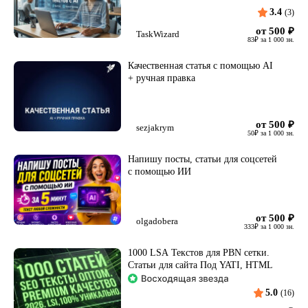
3.4
(3)
от 500
₽
TaskWizard
83
₽
за 1 000 зн.
Качественная статья с помощью AI
+ ручная правка
от 500
₽
sezjakrym
50
₽
за 1 000 зн.
Напишу посты, статьи для соцсетей
с помощью ИИ
от 500
₽
olgadobera
333
₽
за 1 000 зн.
1000 LSA Текстов для PBN сетки.
Статьи для сайта Под YATI, HTML
5.0
(16)