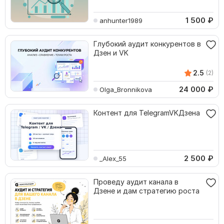
1 500
₽
anhunter1989
Глубокий аудит конкурентов в
Дзен и VK
2.5
(2)
24 000
₽
Olga_Bronnikova
Контент для TelegramVKДзена
2 500
₽
_Alex_55
Проведу аудит канала в
Дзене и дам стратегию роста