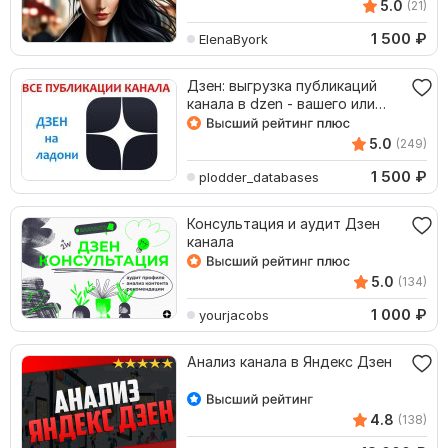
5.0
(21)
1 500
₽
ElenaByork
Дзен: выгрузка публикаций
канала в dzen - вашего или
конкурентов
5.0
(249)
1 500
₽
plodder_databases
Консультация и аудит Дзен
канала
5.0
(134)
1 000
₽
yourjacobs
Анализ канала в Яндекс Дзен
4.8
(138)