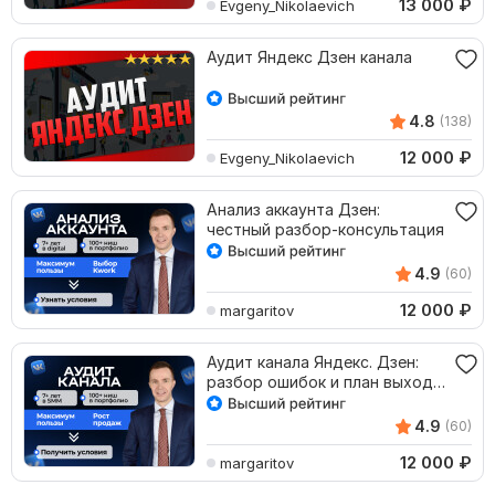
13 000
₽
Evgeny_Nikolaevich
Аудит Яндекс Дзен канала
4.8
(138)
12 000
₽
Evgeny_Nikolaevich
Анализ аккаунта Дзен:
честный разбор-консультация
4.9
(60)
12 000
₽
margaritov
Аудит канала Яндекс. Дзен:
разбор ошибок и план выхода
в топ
4.9
(60)
12 000
₽
margaritov