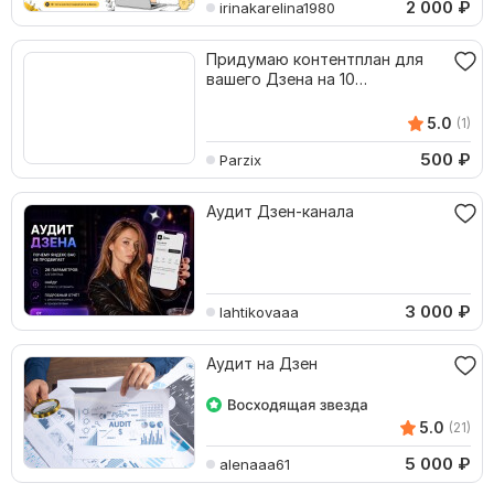
2 000
₽
irinakarelina1980
Придумаю контентплан для
вашего Дзена на 10
публикаций
5.0
(1)
500
₽
Parzix
Аудит Дзен-канала
3 000
₽
lahtikovaaa
Аудит на Дзен
5.0
(21)
5 000
₽
alenaaa61