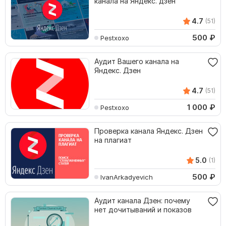
канала на Яндекс. дзен
4.7
(51)
500
₽
Pestxoxo
Аудит Вашего канала на
Яндекс. Дзен
4.7
(51)
1 000
₽
Pestxoxo
Проверка канала Яндекс. Дзен
на плагиат
5.0
(1)
500
₽
IvanArkadyevich
Аудит канала Дзен: почему
нет дочитываний и показов