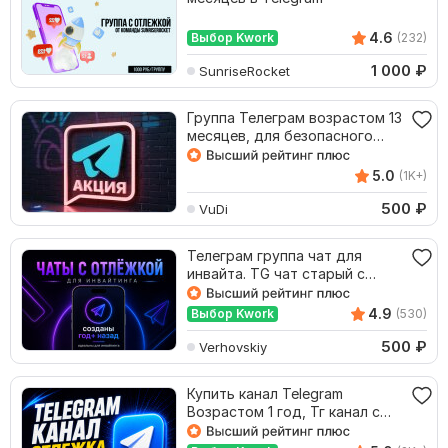
4.6
Выбор Kwork
(232)
1 000
₽
SunriseRocket
Группа Телеграм возрастом 13
месяцев, для безопасного
инвайта. АКЦИЯ
5.0
(1K+)
500
₽
VuDi
Телеграм группа чат для
инвайта. TG чат старый с
отлегой более года
4.9
Выбор Kwork
(530)
500
₽
Verhovskiy
Купить канал Telegram
Возрастом 1 год, Тг канал с
отлежкой год