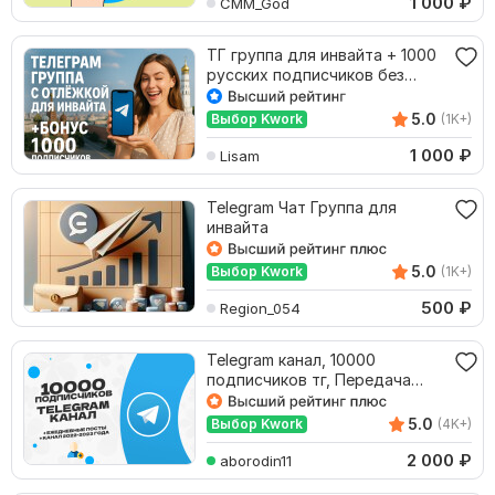
1 000
₽
CMM_God
ТГ группа для инвайта + 1000
русских подписчиков без
списаний. ХИТ
5.0
Выбор Kwork
(1K+)
1 000
₽
Lisam
Telegram Чат Группа для
инвайта
5.0
Выбор Kwork
(1K+)
500
₽
Region_054
Telegram канал, 10000
подписчиков тг, Передача
прав владельца в tg
5.0
Выбор Kwork
(4K+)
2 000
₽
aborodin11