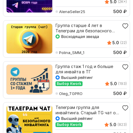
5.0
(2K+)
500
₽
AlenaSeller25
Группа старше 4 лет в
Телеграм для безопасного
инвайта, чат в Telegram
5.0
(22)
500
₽
Polina_SMM_1
Группа стаж 1 год и больше
для инвайта в ТГ
5.0
Выбор Kwork
(193)
500
₽
Oleg_TGPRO
Телеграм группа для
инвайтинга. Старый TG чат от
1 года под инвайт
5.0
Выбор Kwork
(823)