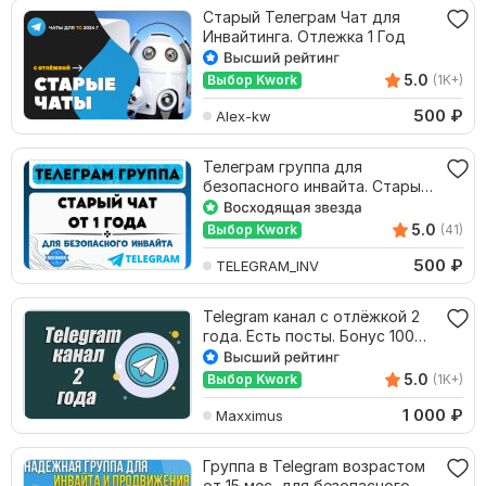
Старый Телеграм Чат для
Инвайтинга. Отлежка 1 Год
5.0
Выбор Kwork
(1K+)
500
₽
Alex-kw
Телеграм группа для
безопасного инвайта. Старый
ТГ чат с отлежкой
5.0
Выбор Kwork
(41)
500
₽
TELEGRAM_INV
Telegram канал с отлёжкой 2
года. Есть посты. Бонус 100
подписчиков
5.0
Выбор Kwork
(1K+)
1 000
₽
Maxximus
Группа в Telegram возрастом
от 15 мес, для безопасного