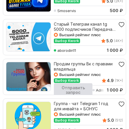
5.0
Выбор Kwork
(2K+)
500
₽
Smoservis
Старый Телеграм канал tg
5000 подписчиков Передача
прав в тг
5.0
Выбор Kwork
(4K+)
1 000
₽
aborodin11
Продам группы Вк с правами
владельца
4.9
Выбор Kwork
(1K+)
Отправить
1 000
₽
AdminArti
запрос
Кворк остановлен
Группа - чат Telegram 1 год
для инвайта + БОНУС
5.0
Выбор Kwork
(512)