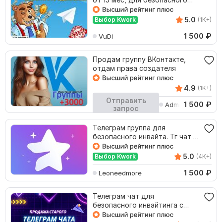
инвайта и топа
5.0
Выбор Kwork
(1K+)
1 500
₽
VuDi
Продам группу ВКонтакте,
отдам права создателя
4.9
(1K+)
Отправить
1 500
₽
AdminArti
запрос
Кворк остановлен
Телеграм группа для
безопасного инвайта. Тг чат с
отлежкой от 2022 г
5.0
Выбор Kwork
(4K+)
1 500
₽
Leoneedmore
Телеграм чат для
безопасного инвайтинга с
отлежкой от 1 года