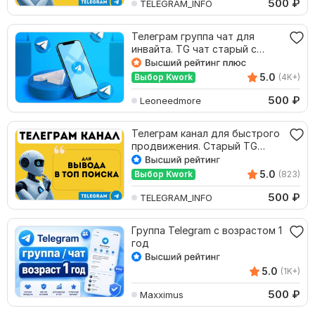
500
₽
TELEGRAM_INFO
Телеграм группа чат для
инвайта. TG чат старый с
отлегой от 2024 года
5.0
Выбор Kwork
(4K+)
500
₽
Leoneedmore
Телеграм канал для быстрого
продвижения. Старый TG
канал 2023 года
5.0
Выбор Kwork
(823)
500
₽
TELEGRAM_INFO
Группа Telegram с возрастом 1
год
5.0
(1K+)
500
₽
Maxximus