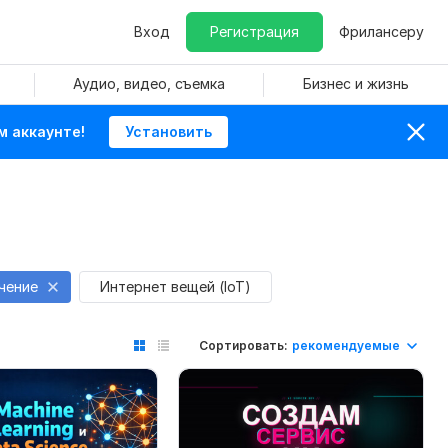
Вход
Регистрация
Фрилансеру
Аудио, видео, съемка
Бизнес и жизнь
м аккаунте!
Установить
чение
Интернет вещей (IoT)
Сортировать:
рекомендуемые