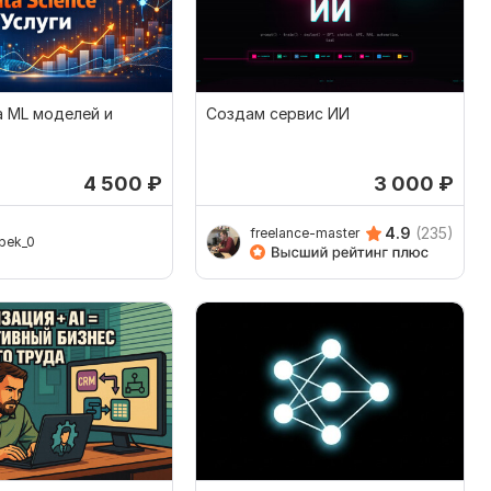
а ML моделей и
Создам сервис ИИ
4 500
₽
3 000
₽
4.9
(235)
freelance-master
bek_0