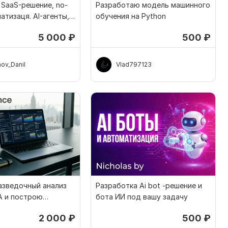
SaaS-решение, no-
Разработаю модель машинного
атизаця. AI-агенты,
обучения на Python
5 000
₽
500
₽
ov_Danil
Vlad797123
азведочный анализ
Разработка Ai bot -решение и
A и построю
бота ИИ под вашу задачу
рафики
2 000
₽
500
₽