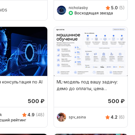
5.0
(5)
nicholasby
VVDS
 консультация по AI
ML-модель под вашу задачу:
демо до оплаты, цена
фиксирована до старта
500
₽
500
₽
4.9
(48)
k
4.2
(6)
spv_asina