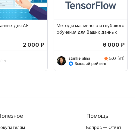
анных для AI-
Методы машинного и глубокого
обучения для Ваших данных
2 000
₽
6 000
₽
5.0
(81)
stanke_alina
sha
Полезное
Помощь
окупателям
Вопрос — Ответ