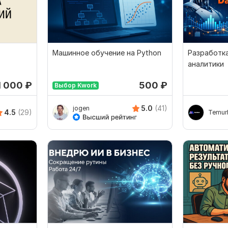
Машинное обучение на Python
Разработк
аналитики
1 000
₽
500
₽
Выбор Kwork
5.0
(41)
jogen
4.5
(29)
Temur