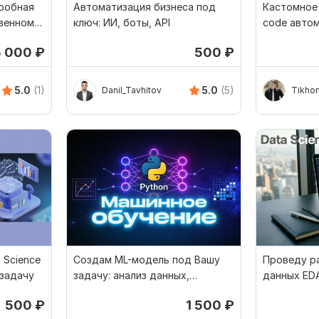
робная
Автоматизация бизнеса под
Кастомное 
твенному
ключ: ИИ, боты, API
code автом
чат-боты
5 000
₽
500
₽
5.0
(1)
5.0
(5)
Danil_Tavhitov
Tikhon
 Science
Создам ML-модель под Вашу
Проведу р
 задачу
задачу: анализ данных,
данных ED
машинное обучение
понятные г
500
₽
1 500
₽