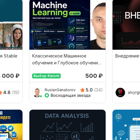
я Stable
Классическое Машинное
Внедрение
обучение и Глубокое обучение,
Нейросети python
5 000
₽
500
₽
Выбор Kwork
5.0
(34)
RuslanSenatorov
4.8
(19)
alxyrg