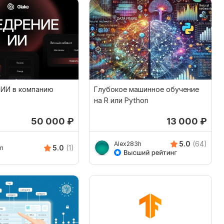
 ИИ в компанию
Глубокое машинное обучение
на R или Python
50 000
₽
13 000
₽
5.0
(64)
Alex283h
5.0
(1)
in