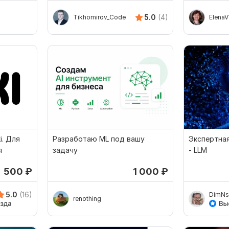
5.0
(4)
Tikhomirov_Code
Elena
i. Для
Разработаю ML под вашу
Экспертная
я
задачу
- LLM
500
₽
1 000
₽
5.0
(16)
DimNs
renothing