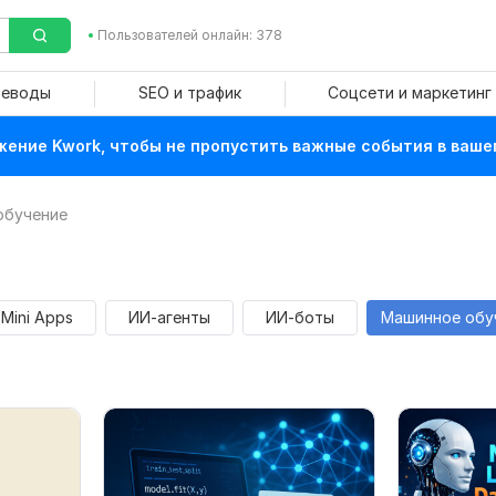
Пользователей онлайн: 378
реводы
SEO и трафик
Соцсети и маркетинг
ение Kwork, чтобы не пропустить важные события в ваше
обучение
 Mini Apps
ИИ-агенты
ИИ-боты
Машинное обу