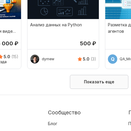
Анализ данных на Python
Разметка д
и видео
агентов
5 000
₽
500
₽
5.0
(15)
Q
5.0
(3)
dymew
QA_Mi
Показать еще
Сообщество
Блог
П