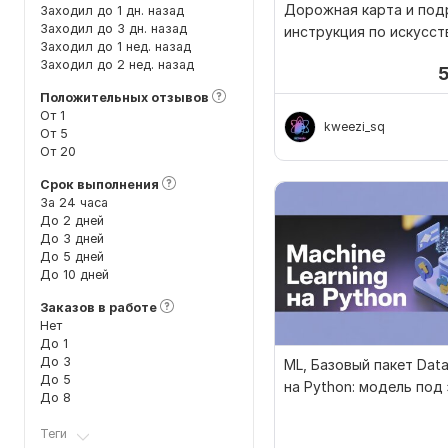
Дорожная карта и под
Заходил до 1 дн. назад
Заходил до 3 дн. назад
инструкция по искусс
Заходил до 1 нед. назад
интеллекту
Заходил до 2 нед. назад
Положительных отзывов
От 1
kweezi_sq
От 5
От 20
Срок выполнения
За 24 часа
До 2 дней
До 3 дней
До 5 дней
До 10 дней
Заказов в работе
Нет
До 1
До 3
ML, Базовый пакет Data
До 5
на Python: модель под
До 8
Теги