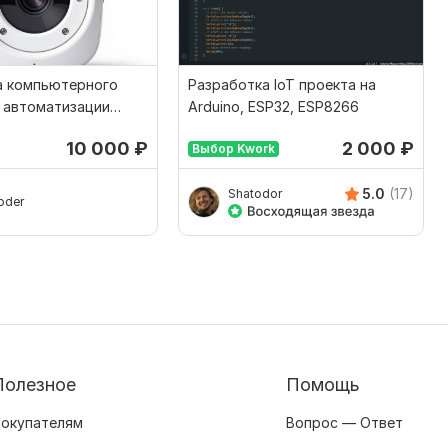
а компьютерного
Разработка IoT проекта на
 автоматизации
Arduino, ESP32, ESP8266
дметов
10 000
₽
2 000
₽
Выбор Kwork
5.0
(17)
Shatodor
oder
Полезное
Помощь
окупателям
Вопрос — Ответ