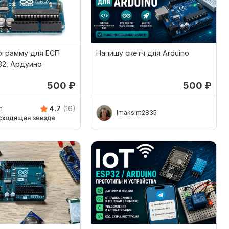
ограмму для ЕСП
Напишу скетч для Arduino
32, Ардуино
500
₽
500
₽
4.7
(16)
h
Imaksim2835