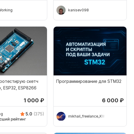
Working
kanisev098
протестирую скетч
Программирование для STM32
o, ESP32, ESP8266
1 000
₽
6 000
₽
5.0
(375)
og
mikhail_freelance_KW