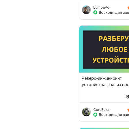
LumpaPo
Реверс-инжиниринг
устройства: анализ пр
протоколов
CoreEuler