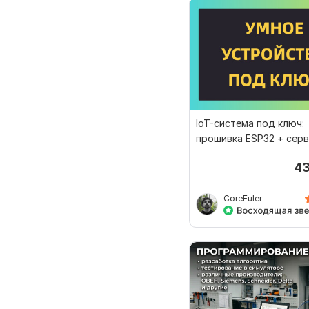
IoT-система под ключ:
прошивка ESP32 + серв
мониторинг
4
CoreEuler