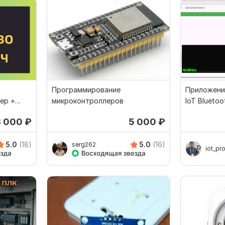
Программирование
Приложени
ер +
микроконтроллеров
IoT Bluetoo
Linux
3 000
₽
5 000
₽
5.0
(18)
5.0
(16)
serg262
iot_pr