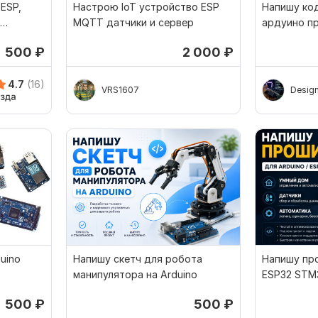
 ESP,
Настрою IoT устройство ESP
Напишу код
MQTT датчики и сервер
ардуино п
500
₽
2 000
₽
4.7
(16)
VRS1607
Desig
uino
Напишу скетч для робота
Напишу про
манипулятора на Arduino
ESP32 STM
датчики, а
500
₽
500
₽