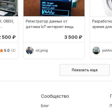
. ОВЕН,
Регистратор данных от
Разработк
датчика IoT-интернет вещь
зрения для
учета пре
2 500
₽
3 500
₽
5.0
(4)
iot_prog
justAc
Показать еще
Сообщество
Блог
П