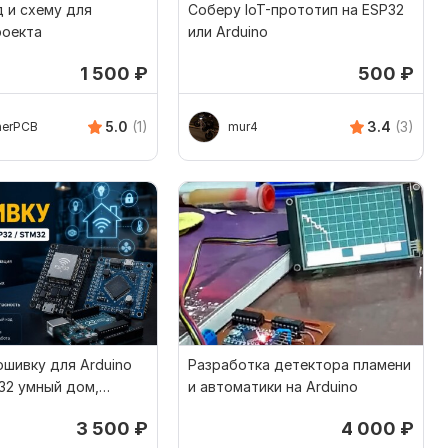
 и схему для
Соберу IoT-прототип на ESP32
роекта
или Arduino
1 500
₽
500
₽
5.0
(1)
3.4
(3)
nerPCB
mur4
шивку для Arduino
Разработка детектора пламени
32 умный дом,
и автоматики на Arduino
втоматика
3 500
₽
4 000
₽