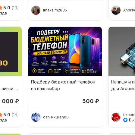
5.0
(10)
Imaksim2835
Andre
Подберу бюджетный телефон
Напишу и 
ошивки и
на ваш выбор
для Arduin
9 000
₽
500
₽
5.0
(18)
telepr
danielkulish00