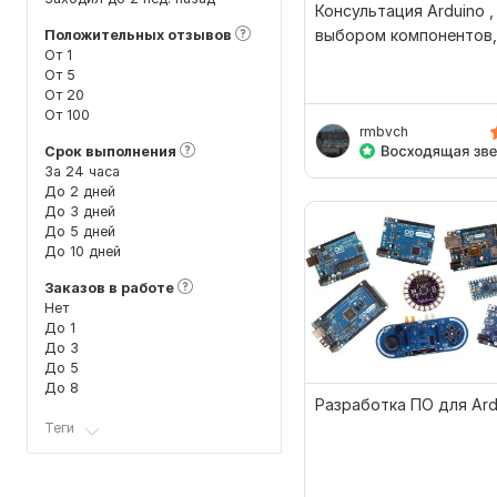
Консультация Arduino ,
выбором компонентов,
Положительных отзывов
От 1
отладкой проекта
От 5
От 20
От 100
rmbvch
Срок выполнения
За 24 часа
До 2 дней
До 3 дней
До 5 дней
До 10 дней
Заказов в работе
Нет
До 1
До 3
До 5
До 8
Разработка ПО для Ard
Теги