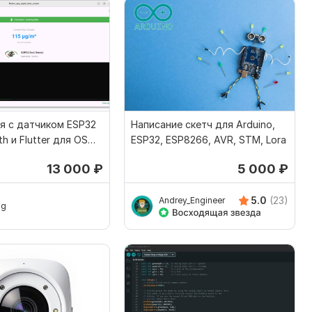
я с датчиком ESP32
Написание скетч для Arduino,
th и Flutter для OS
ESP32, ESP8266, AVR, STM, Lora
13 000
₽
5 000
₽
5.0
(23)
Andrey_Engineer
og