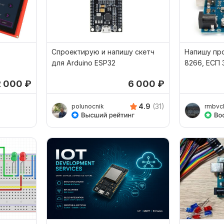
Спроектирую и напишу скетч
Напишу пр
для Arduino ESP32
8266, ЕСП 
2 000
₽
6 000
₽
4.9
(31)
polunocnik
rmbvc