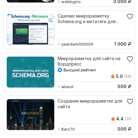
3 000
₽
webbypro
Сделаю микроразметку
Schema.org и метатеги для
сайта
1 000
₽
yeardark000009
Микроразметка для сайта на
Вордпресс
5.0
(68)
500
₽
aliasst
Создание микроразметки для
сайта
4.4
(25)
500
₽
Bars70