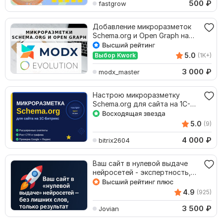
500
₽
fastgrow
Добавление микроразметок
Schema.org и Open Graph на
сайт MODX
5.0
Выбор Kwork
(1K+)
3 000
₽
modx_master
Настрою микроразметку
Schema.org для сайта на 1С-
Битрикс
5.0
(9)
4 000
₽
bitrix2604
Ваш сайт в нулевой выдаче
нейросетей - экспертность,
которой доверяют
4.9
(925)
3 500
₽
Jovian