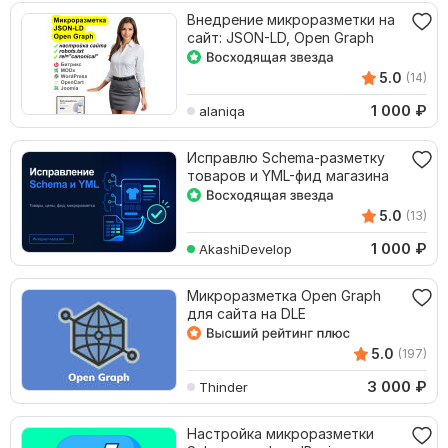
Внедрение микроразметки на
сайт: JSON-LD, Open Graph
5.0
(14)
1 000
₽
alaniqa
Исправлю Schema-разметку
товаров и YML-фид магазина
5.0
(13)
1 000
₽
AkashiDevelop
Микроразметка Open Graph
для сайта на DLE
5.0
(197)
3 000
₽
Thinder
Настройка микроразметки