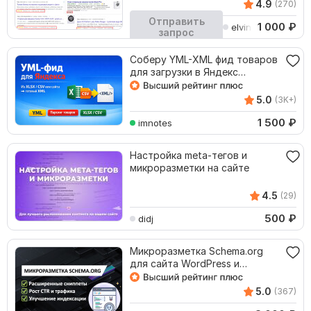
4.9
(270)
Отправить
1 000
₽
elvindesigner
запрос
Кворк остановлен
Соберу YML-XML фид товаров
для загрузки в Яндекс
сервисы
5.0
(3K+)
1 500
₽
imnotes
Настройка meta-тегов и
микроразметки на сайте
4.5
(29)
500
₽
didj
Микроразметка Schema.org
для сайта WordPress и
WooCommerce
5.0
(367)