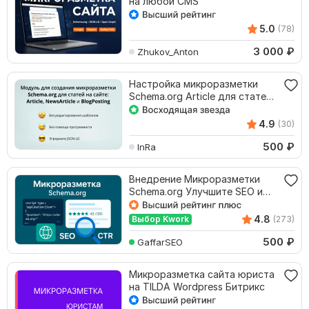
на любой CMS
5.0
(78)
3 000
₽
Zhukov_Anton
Настройка микроразметки
Schema.org Article для статей
на 1С-Битрикс
4.9
(30)
500
₽
InRa
Внедрение Микроразметки
Schema.org Улучшите SEO и
CTR
4.8
Выбор Kwork
(273)
500
₽
GaffarSEO
Микроразметка сайта юриста
на TILDA Wordpress Битрикс