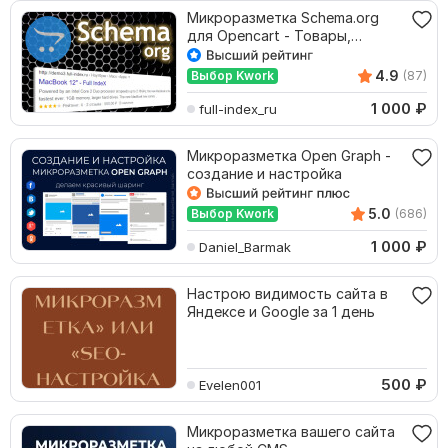
Микроразметка Schema.org
для Opencart - Товары,
Хлебные крошки
4.9
Выбор Kwork
(87)
1 000
₽
full-index_ru
Микроразметка Open Graph -
создание и настройка
5.0
Выбор Kwork
(686)
1 000
₽
Daniel_Barmak
Настрою видимость сайта в
Яндексе и Google за 1 день
500
₽
Evelen001
Микроразметка вашего сайта