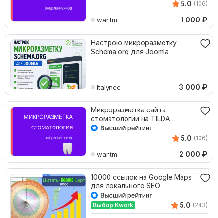
5.0
(106)
1 000
₽
wantm
Настрою микроразметку
Schema.org для Joomla
3 000
₽
Italynec
Микроразметка сайта
стоматологии на TILDA
Wordpress Битрикс
5.0
(106)
2 000
₽
wantm
10000 ссылок на Google Maps
для локального SEO
5.0
Выбор Kwork
(243)