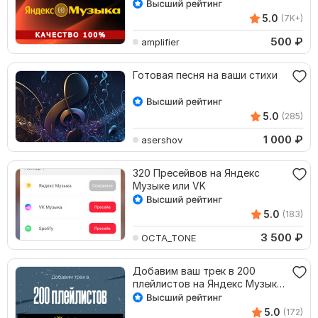
5.0
(7K+)
500
₽
amplifier
Готовая песня на ваши стихи
5.0
(285)
1 000
₽
asershov
320 Пресейвов на Яндекс
Музыке или VK
5.0
(183)
3 500
₽
OCTA_TONE
Добавим ваш трек в 200
плейлистов на Яндекс Музыка.
Любой жанр
5.0
(172)