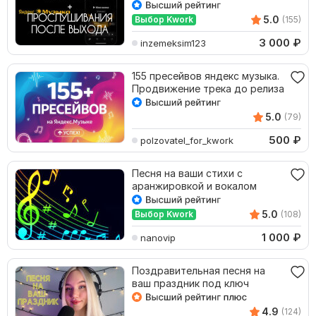
прослушивания
5.0
Выбор Kwork
(155)
3 000
₽
inzemeksim123
155 пресейвов яндекс музыка.
Продвижение трека до релиза
5.0
(79)
500
₽
polzovatel_for_kwork
Песня на ваши стихи с
аранжировкой и вокалом
5.0
Выбор Kwork
(108)
1 000
₽
nanovip
Поздравительная песня на
ваш праздник под ключ
4.9
(124)