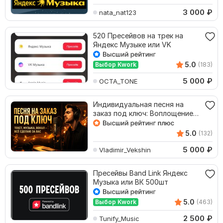
3 000
₽
nata_nat123
520 Пресейвов на трек на
Яндекс Музыке или VK
5.0
Выбор Kwork
(183)
5 000
₽
OCTA_TONE
Индивидуальная песня на
заказ под ключ: Воплощение
ваших идей
5.0
(132)
5 000
₽
Vladimir_Vekshin
Пресейвы Band Link Яндекс
Музыка или ВК 500шт
5.0
Выбор Kwork
(463)
2 500
₽
Tunify_Music