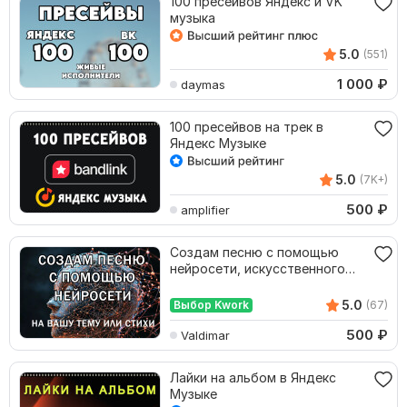
100 пресейвов Яндекс и VK
музыка
5.0
(551)
1 000
₽
daymas
100 пресейвов на трек в
Яндекс Музыке
5.0
(7K+)
500
₽
amplifier
Создам песню с помощью
нейросети, искусственного
интеллекта, ИИ
5.0
Выбор Kwork
(67)
500
₽
Valdimar
Лайки на альбом в Яндекс
Музыке