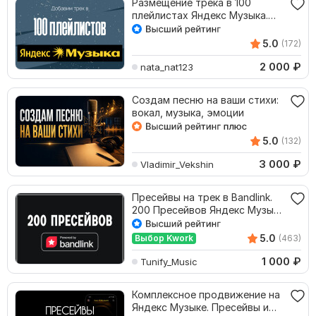
Размещение трека в 100
плейлистах Яндекс Музыка.
Любой жанр
5.0
(172)
2 000
₽
nata_nat123
Создам песню на ваши стихи:
вокал, музыка, эмоции
5.0
(132)
3 000
₽
Vladimir_Vekshin
Пресейвы на трек в Bandlink.
200 Пресейвов Яндекс Музыка
или ВК
5.0
Выбор Kwork
(463)
1 000
₽
Tunify_Music
Комплексное продвижение на
Яндекс Музыке. Пресейвы и