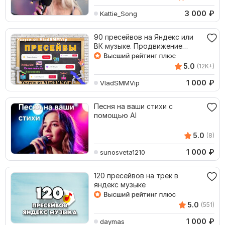
3 000
₽
Kattie_Song
90 пресейвов на Яндекс или
ВК музыке. Продвижение
трека, музыки
5.0
(12K+)
1 000
₽
VladSMMVip
Песня на ваши стихи с
помощью AI
5.0
(8)
1 000
₽
sunosveta1210
120 пресейвов на трек в
яндекс музыке
5.0
(551)
1 000
₽
daymas