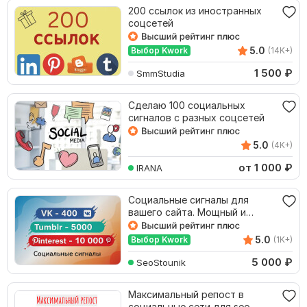
200 ссылок из иностранных
соцсетей
5.0
Выбор Kwork
(14K+)
1 500
₽
SmmStudia
Сделаю 100 социальных
сигналов с разных соцсетей
5.0
(4K+)
от 1 000
₽
IRANA
Социальные сигналы для
вашего сайта. Мощный и
качественный пакет
5.0
Выбор Kwork
(1K+)
5 000
₽
SeoStounik
Максимальный репост в
социальные сети для seo -