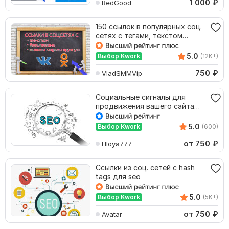
1 000
₽
RedGood
150 ссылок в популярных соц.
сетях с тегами, текстом
живыми людьми
5.0
Выбор Kwork
(12K+)
750
₽
VladSMMVip
Социальные сигналы для
продвижения вашего сайта
100 Ссылок
5.0
Выбор Kwork
(600)
от 750
₽
Hloya777
Ссылки из соц. сетей с hash
tags для seo
5.0
Выбор Kwork
(5K+)
от 750
₽
Avatar