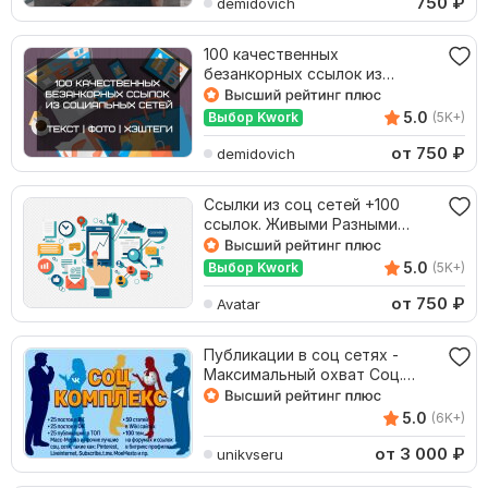
750
₽
demidovich
100 качественных
безанкорных ссылок из
социальных сетей
5.0
Выбор Kwork
(5K+)
от 750
₽
demidovich
Ссылки из соц сетей +100
ссылок. Живыми Разными
Людьми
5.0
Выбор Kwork
(5K+)
от 750
₽
Avatar
Публикации в соц сетях -
Максимальный охват Соц.
Сигналов и Масс-Медиа
5.0
(6K+)
от 3 000
₽
unikvseru