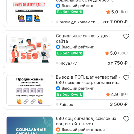
ссылки + упоминания
5.0
Выбор Kwork
(1K+)
от 7 000
₽
nikolay_nikolaevich
Социальные сигналы для
сайта
5.0
Выбор Kwork
(600)
от 750
₽
Hloya777
Вывод в ТОП, шаг четвертый -
680 ссылок - соц. сигналы на
ваш сайт
4.9
Выбор Kwork
(1K+)
3 500
₽
Fairseo
680 соц сигналов, ссылок из
соц сетей + текст