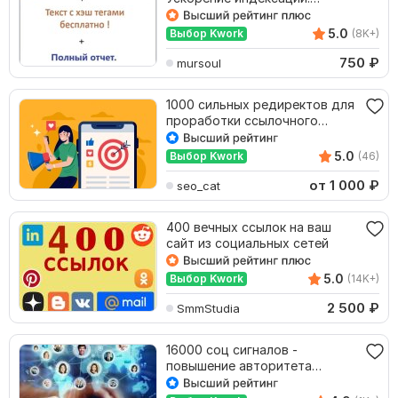
Естественные ссылки
5.0
Выбор Kwork
(8K+)
750
₽
mursoul
1000 сильных редиректов для
проработки ссылочного
портфеля
5.0
Выбор Kwork
(46)
от 1 000
₽
seo_cat
400 вечных ссылок на ваш
сайт из социальных сетей
5.0
Выбор Kwork
(14K+)
2 500
₽
SmmStudia
16000 соц сигналов -
повышение авторитета
вашего сайта