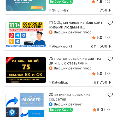
4.9
Выбор Kwork
(462)
750
₽
StrighikBY
111 СОЦ сигналов на Ваш сайт
живыми людьми и
качественно БЕЗ роботов
5.0
(4K+)
от 1 500
₽
Alex-kwork1
75 постов ссылок на сайт из
ВК и ОК с статьями и
хэштегами
5.0
(3K+)
от 750
₽
KatyaEkat
20 активных ссылок из
соцсетей
5.0
Выбор Kwork
(1K+)