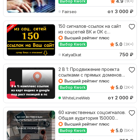
4.9
Выбор Kwork
(1K+)
от 3 000
₽
Fairseo
150 сигналов-ссылок на сайт
из соцсетей ВК и ОК с
текстом и хэштегами
5.0
Выбор Kwork
(3K+)
750
₽
KatyaEkat
2 В 1: Продвижение проекта
ссылками с прямых доменов
Яндекс и Google
5.0
Выбор Kwork
(2K+)
от 2 000
₽
WhiteLineWeb
60 качественных соцсигналов.
Общая аудитория 150000
подписчиков
5.0
Выбор Kwork
(5K+)