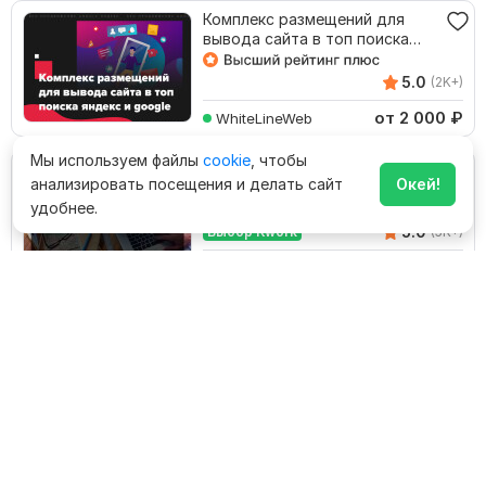
Комплекс размещений для
вывода сайта в топ поиска
яндекс и google
5.0
(2K+)
от 2 000
₽
WhiteLineWeb
Мы используем файлы
cookie
, чтобы
Естественные ссылки на Ваш
анализировать посещения и делать сайт
Окей!
сайт
удобнее.
5.0
Выбор Kwork
(5K+)
от 750
₽
demidovich
650 соц сигналов, ссылок из
соц сетей + текст
4.9
Выбор Kwork
(368)
750
₽
YuliyaSMM
680 социальных сигналов,