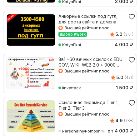
3 000
₽
KatyaEkat
Анкорные ссылки под гугл,
для роста сайта и домена
5.0
Выбор Kwork
(3K+)
4 000
₽
KatyaEkat
8в1 +60 вечных ссылок с EDU,
GOV, WIKI, WEB 2.0 + 9000
пирамида TIER-2
5.0
(421)
1 500
₽
linkattack
Ссылочная пирамида Tier 1,
Tier 2, Tier 3
4.9
(2K+)
от 4 000
₽
PersonalniyPomoshnik