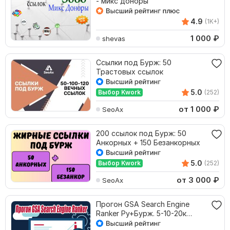
- микс доноры
4.9
(1K+)
1 000
₽
shevas
Ссылки под Бурж: 50
Трастовых ссылок
5.0
Выбор Kwork
(252)
от 1 000
₽
SeoAx
200 ссылок под Бурж: 50
Анкорных + 150 Безанкорных
5.0
Выбор Kwork
(252)
от 3 000
₽
SeoAx
Прогон GSA Search Engine
Ranker Ру+Бурж. 5-10-20к
обратных ссылок