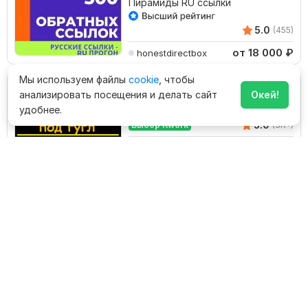
Пирамиды RU ссылки
5.0
(455)
от 18 000
₽
honestdirectbox
Мы используем файлы
cookie
, чтобы
Безанкорные ссылки для гугл,
анализировать посещения и делать сайт
Окей!
для роста сайта и домена
удобнее.
5.0
Выбор Kwork
(3K+)
2 500
₽
KatyaEkat
1000 вечных качественных
ссылок
5.0
Выбор Kwork
(2K+)
от 750
₽
Seovzlet
100 качественных ссылок для
роста позиций и ИКС вашего
сайта