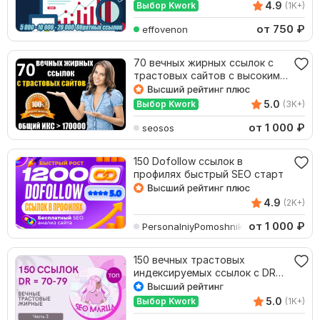
4.9
Выбор Kwork
(1K+)
от 750
₽
effovenon
70 вечных жирных ссылок с
трастовых сайтов с высоким
ИКС + Бонус
5.0
Выбор Kwork
(3K+)
от 1 000
₽
seosos
150 Dofollow ссылок в
профилях быстрый SEO старт
4.9
(2K+)
от 1 000
₽
PersonalniyPomoshnik
150 вечных трастовых
индексируемых ссылок с DR
70-79
5.0
Выбор Kwork
(1K+)