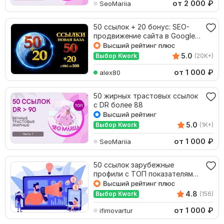
от 2 000
₽
SeoMariia
50 ссылок + 20 бонус: SEO-
продвижение сайта в Google и
Яндекс
5.0
Выбор Kwork
(20K+)
от 1 000
₽
alex80
50 жирных трастовых ссылок
с DR более 88
5.0
Выбор Kwork
(1K+)
от 1 000
₽
SeoMariia
50 ссылок зарубежные
профили с ТОП показателями
- вечные, ручные
4.8
Выбор Kwork
(156)
от 1 000
₽
ifimovartur