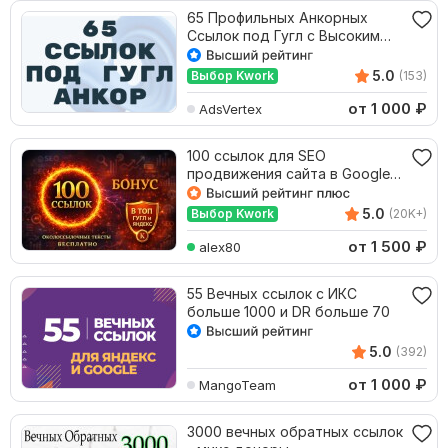
65 Профильных Анкорных
Ссылок под Гугл с Высоким
Трастом
5.0
Выбор Kwork
(153)
от 1 000
₽
AdsVertex
100 ссылок для SEO
продвижения сайта в Google
Яндекс
5.0
Выбор Kwork
(20K+)
от 1 500
₽
alex80
55 Вечных ссылок с ИКС
больше 1000 и DR больше 70
5.0
(392)
от 1 000
₽
MangoTeam
3000 вечных обратных ссылок