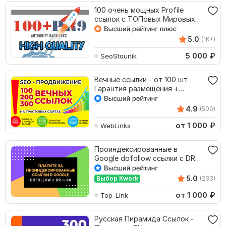
100 очень мощных Profile
ссылок с ТОПовых Мировых
авторитетных сайтов
5.0
(1K+)
5 000
₽
SeoStounik
Вечные ссылки - от 100 шт.
Гарантия размещения +
Бонусы
4.9
(500)
от 1 000
₽
WebLinks
Проиндексированные в
Google dofollow ссылки с DR
от 80
5.0
Выбор Kwork
(233)
от 1 000
₽
Top-Link
Русская Пирамида Ссылок -