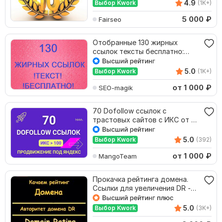
4.9
Выбор Kwork
(1K+)
5 000
₽
Fairseo
Отобранные 130 жирных
ссылок тексты бесплатно:
Яндекс и Google
5.0
Выбор Kwork
(1K+)
от 1 000
₽
SEO-magik
70 Dofollow ссылок с
трастовых сайтов с ИКС от 50
под Яндекс
5.0
Выбор Kwork
(392)
от 1 000
₽
MangoTeam
Прокачка рейтинга домена.
Ссылки для увеличения DR -
Domain Rating
5.0
Выбор Kwork
(3K+)