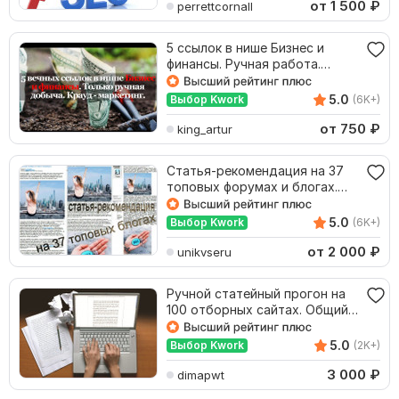
от 1 500
₽
perrettcornall
5 ссылок в нише Бизнес и
финансы. Ручная работа.
Крауд-маркетинг
5.0
Выбор Kwork
(6K+)
от 750
₽
king_artur
Статья-рекомендация на 37
топовых форумах и блогах.
Ручное размещение
5.0
Выбор Kwork
(6K+)
от 2 000
₽
unikvseru
Ручной статейный прогон на
100 отборных сайтах. Общий
ИКС 40000
5.0
Выбор Kwork
(2K+)
3 000
₽
dimapwt