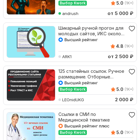
5.0
Выбор Kwork
(1K+)
от 5 000
₽
andrush
Шикарный ручной прогон для
молодых сайтов, ИКС около
500000, 10 ссылок
4.8
(1K+)
от 2 500
₽
ARK1
125 статейных ссылок. Ручное
размещение. Отборные
площадки
5.0
Выбор Kwork
(1K+)
2 000
₽
LEOnidUKG
Ссылки в СМИ по
Медицинской тематике
5.0
Выбор Kwork
(1K+)