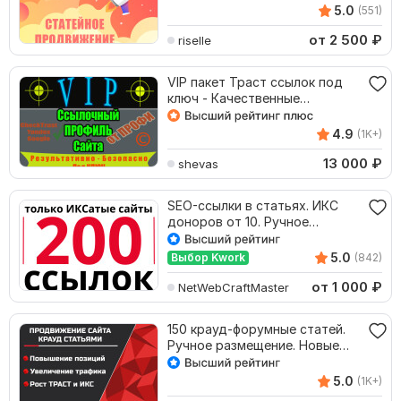
5.0
(551)
от 2 500
₽
riselle
VIP пакет Траст ссылок под
ключ - Качественные
обратные ссылки
4.9
(1K+)
13 000
₽
shevas
SEO-ссылки в статьях. ИКС
доноров от 10. Ручное
размещение
5.0
Выбор Kwork
(842)
от 1 000
₽
NetWebCraftMaster
150 крауд-форумные статей.
Ручное размещение. Новые
темы
5.0
(1K+)