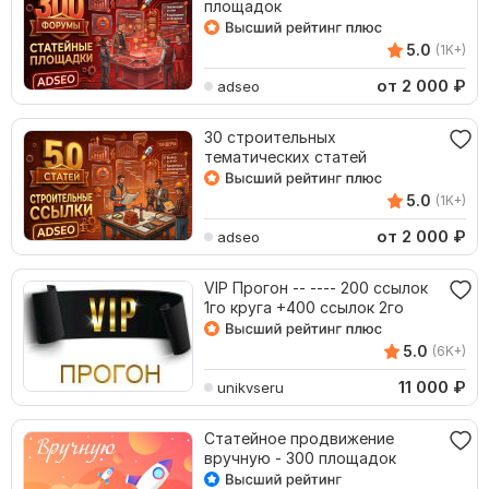
площадок
5.0
(1K+)
от 2 000
₽
adseo
30 строительных
тематических статей
5.0
(1K+)
от 2 000
₽
adseo
VIP Прогон -- ---- 200 ссылок
1го круга +400 ссылок 2го
5.0
(6K+)
11 000
₽
unikvseru
Статейное продвижение
вручную - 300 площадок