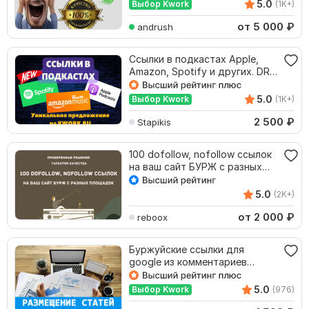
5.0
Выбор Kwork
(1K+)
от 5 000
₽
andrush
Ссылки в подкастах Apple,
Amazon, Spotify и других. DR
от 70
5.0
Выбор Kwork
(1K+)
2 500
₽
Stapikis
100 dofollow, nofollow ссылок
на ваш сайт БУРЖ с разных
площадок
5.0
(2K+)
от 2 000
₽
reboox
Буржуйские ссылки для
google из комментариев
размещение статьи на АНГЛ
5.0
Выбор Kwork
(976)