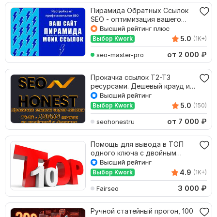
Пирамида Обратных Ссылок
SEO - оптимизация вашего
сайта и Tier1 сайтов
5.0
Выбор Kwork
(1K+)
от 2 000
₽
seo-master-pro
Прокачка ссылок Т2-Т3
ресурсами. Дешевый крауд и
профили - 10к ссылок
5.0
Выбор Kwork
(150)
от 7 000
₽
seohonestru
Помощь для вывода в ТОП
одного ключа с двойным
усилением-эффектом
4.9
Выбор Kwork
(1K+)
3 000
₽
Fairseo
Ручной статейный прогон, 100