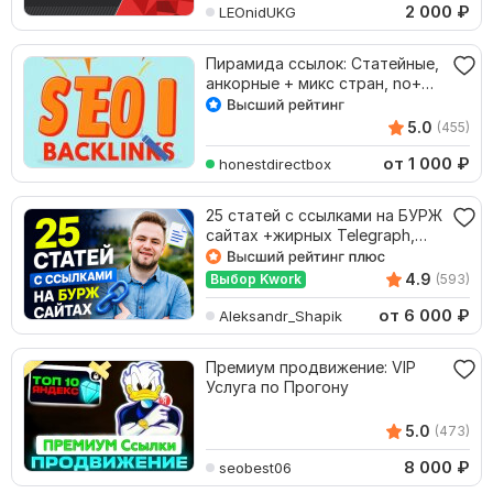
2 000
₽
LEOnidUKG
Пирамида ссылок: Статейные,
анкорные + микс стран, no+
dofollow ссылки
5.0
(455)
от 1 000
₽
honestdirectbox
25 статей с ссылками на БУРЖ
сайтах +жирных Telegraph,
Tumblr
4.9
Выбор Kwork
(593)
от 6 000
₽
Aleksandr_Shapik
Премиум продвижение: VIP
Услуга по Прогону
5.0
(473)
8 000
₽
seobest06