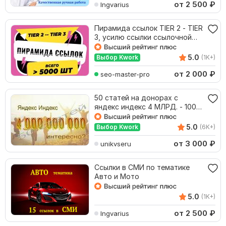
от 2 500
₽
Ingvarius
Пирамида ссылок TIER 2 - TIER
3, усилю ссылки ссылочной
пирамидой
5.0
Выбор Kwork
(1K+)
от 2 000
₽
seo-master-pro
50 статей на донорах с
яндекс индекс 4 МЛРД. - 100%
ручная работа
5.0
Выбор Kwork
(6K+)
от 3 000
₽
unikvseru
Ссылки в СМИ по тематике
Авто и Мото
5.0
(1K+)
от 2 500
₽
Ingvarius