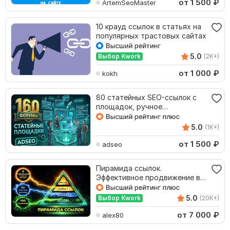
от 1 500
₽
ArtemSeoMaster
10 крауд ссылок в статьях на
популярных трастовых сайтах
5.0
Выбор Kwork
(2K+)
от 1 000
₽
kokh
80 статейных SEO-ссылок с
площадок, ручное
размещение
5.0
(1K+)
от 1 500
₽
adseo
Пирамида ссылок.
Эффективное продвижение в
Google и Яндекс Премиум SEO
5.0
Выбор Kwork
(20K+)
от 7 000
₽
alex80