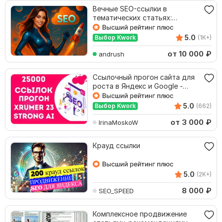
Вечные SEO-ссылки в
тематических статьях:
надёжный рост сайта
5.0
Выбор Kwork
(1K+)
от 10 000
₽
andrush
Ссылочный прогон сайта для
роста в Яндекс и Google -
Xrumer 23 Strong
5.0
Выбор Kwork
(662)
от 3 000
₽
IrinaMoskoW
Крауд ссылки
5.0
(2K+)
8 000
₽
SEO_SPEED
Комплексное продвижение