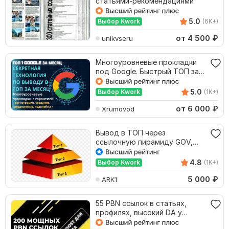
статьями-рекомендациями
5.0
Выбор Kwork
(6K+)
от 4 500
₽
unikvseru
Многоуровневые прокладки
под Google. Быстрый ТОП за
1-3 месяца
5.0
Выбор Kwork
(1K+)
от 6 000
₽
Xrumovod
Вывод в ТОП через
ссылочную пирамиду GOV,
EDU, WIKI: 9000+ ссылок
4.8
Выбор Kwork
(1K+)
5 000
₽
ARK1
55 PBN ссылок в статьях,
профилях, высокий DA у
сайтов - Размножение+