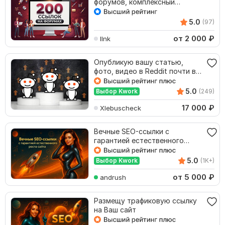
форумов, комплексный
подход
5.0
(97)
от 2 000
₽
llnk
Опубликую вашу статью,
фото, видео в Reddit почти в
любом сообществе
5.0
Выбор Kwork
(249)
17 000
₽
Xlebuscheck
Вечные SEO-ссылки с
гарантией естественного
роста сайта
5.0
Выбор Kwork
(1K+)
от 5 000
₽
andrush
Размещу трафиковую ссылку
на Ваш сайт