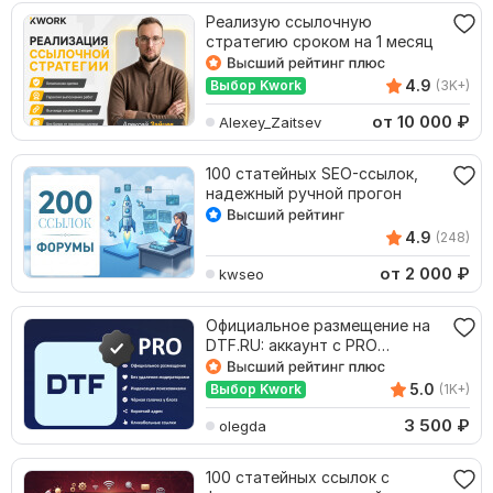
Реализую ссылочную
стратегию сроком на 1 месяц
4.9
Выбор Kwork
(3K+)
от 10 000
₽
Alexey_Zaitsev
100 статейных SEO-ссылок,
надежный ручной прогон
4.9
(248)
от 2 000
₽
kwseo
Официальное размещение на
DTF.RU: аккаунт с PRO
подпиской без удаления
5.0
Выбор Kwork
(1K+)
3 500
₽
olegda
100 статейных ссылок с