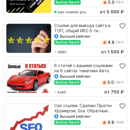
5.0
Выбор Kwork
(1K+)
от 5 000
₽
seo-master-pro
Ссылки для вывода сайта в
ТОП, общий ИКС 5-ти
доноров около 45000
4.8
Выбор Kwork
(1K+)
от 1 500
₽
ARK1
6 статей с вашими ссылками
на 6 сайтах тематики Авто
5.0
Выбор Kwork
(2K+)
от 750
₽
kokh
Сео ссылки. Сделаю Прогон
Хрумером, Gsa. Обратные
ссылки . Индексация
4.8
Выбор Kwork
(108)