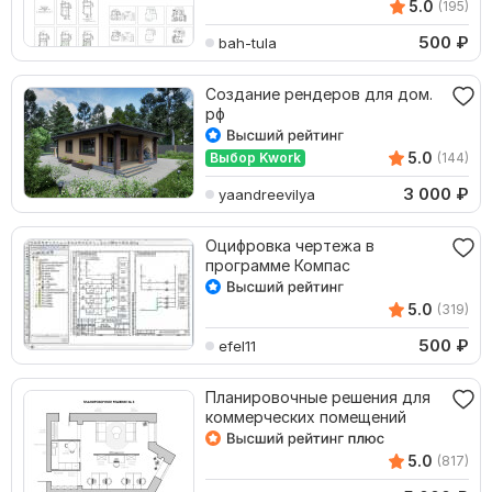
5.0
(195)
500
₽
bah-tula
Создание рендеров для дом.
рф
5.0
Выбор Kwork
(144)
3 000
₽
yaandreevilya
Оцифровка чертежа в
программе Компас
5.0
(319)
500
₽
efel11
Планировочные решения для
коммерческих помещений
5.0
(817)