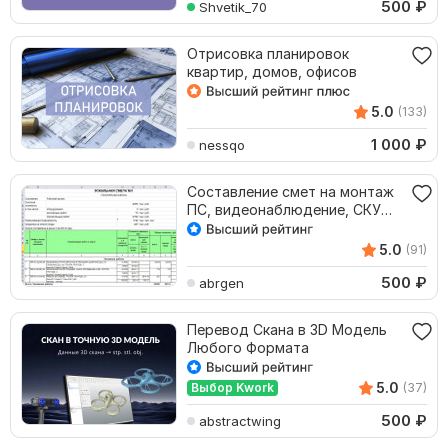
500
₽
Shvetik_70
Отрисовка планировок
квартир, домов, офисов
5.0
(133)
1 000
₽
nessqo
Составление смет на монтаж
ПС, видеонаблюдение, СКУД,
СКС, ОС, ВОЛС
5.0
(91)
500
₽
abrgen
Перевод Скана в 3D Модель
Любого Формата
5.0
Выбор Kwork
(37)
500
₽
abstractwing