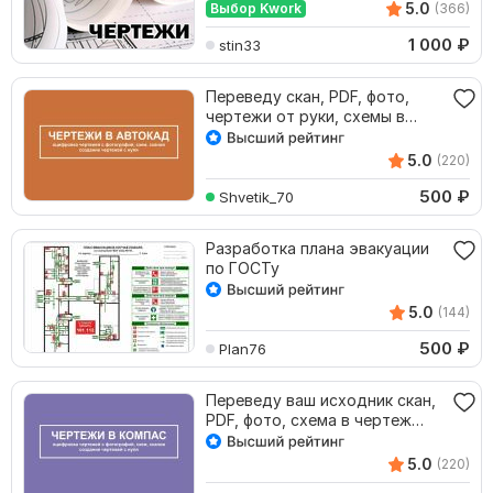
5.0
Выбор Kwork
(366)
1 000
₽
stin33
Переведу скан, PDF, фото,
чертежи от руки, схемы в
чертежи Автокад
5.0
(220)
500
₽
Shvetik_70
Разработка плана эвакуации
по ГОСТу
5.0
(144)
500
₽
Plan76
Переведу ваш исходник скан,
PDF, фото, схема в чертеж
компас
5.0
(220)