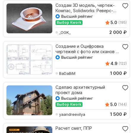
Создам 3D модель, чертеж-
Компас, Solidworks: Реверс-
инжиниринг
5.0
Выбор Kwork
(195)
2 000
₽
_OGK_
Создание и Оцифровка
чертежей с фото или сканов в
Компасе
4.9
(122)
1 000
₽
BaDaBiM
Сделаю архитектурный
проект дома
5.0
Выбор Kwork
(144)
1 500
₽
yaandreevilya
Расчет смет, ППР