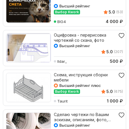
5.0
Выбор Kwork
(53)
4 000
₽
BIG4
Оцифровка - перерисовка
чертежей со скана, фото
5.0
(207)
500
₽
Ildar_
Схема, инструкция сборки
мебели
5.0
Выбор Kwork
(675)
1 000
₽
Taurit
Сделаю чертежи по Вашим
эскизам, описаниям, фото,
иллюстрациям