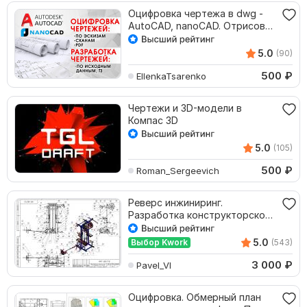
Оцифровка чертежа в dwg -
AutoCAD, nanoCAD. Отрисовка
планов, эскизов
5.0
(90)
500
₽
EllenkaTsarenko
Чертежи и 3D-модели в
Компас 3D
5.0
(105)
500
₽
Roman_Sergeevich
Реверс инжиниринг.
Разработка конструкторской
документации изделия
5.0
Выбор Kwork
(543)
3 000
₽
Pavel_Vl
Оцифровка. Обмерный план