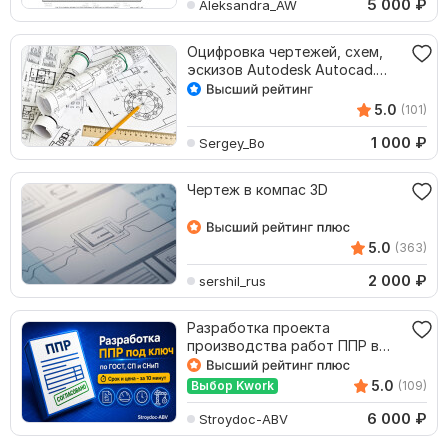
5 000
₽
Aleksandra_AW
Оцифровка чертежей, схем,
эскизов Autodesk Autocad.
Автокад. DWG, DXF
5.0
(101)
1 000
₽
Sergey_Bo
Чертеж в компас 3D
5.0
(363)
2 000
₽
sershil_rus
Разработка проекта
производства работ ППР в
строительстве
5.0
Выбор Kwork
(109)
6 000
₽
Stroydoc-ABV