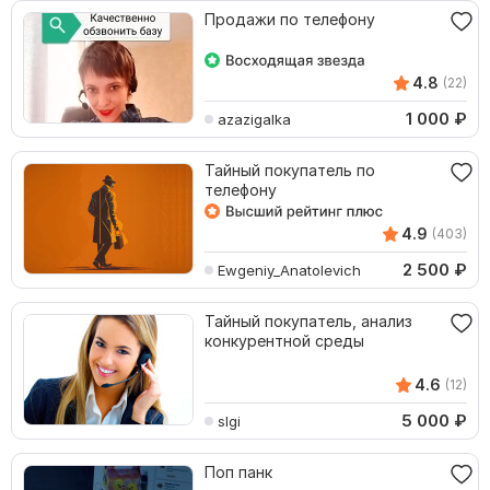
Продажи по телефону
4.8
(22)
1 000
₽
azazigalka
Тайный покупатель по
телефону
4.9
(403)
2 500
₽
Ewgeniy_Anatolevich
Тайный покупатель, анализ
конкурентной среды
4.6
(12)
5 000
₽
slgi
Поп панк