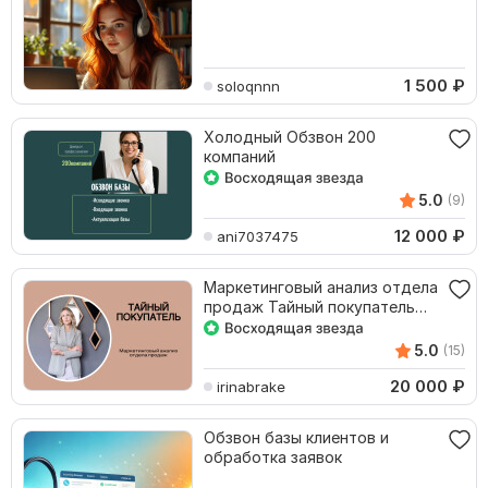
1 500
₽
soloqnnn
Холодный Обзвон 200
компаний
5.0
(9)
12 000
₽
ani7037475
Маркетинговый анализ отдела
продаж Тайный покупатель
онлайн
5.0
(15)
20 000
₽
irinabrake
Обзвон базы клиентов и
обработка заявок