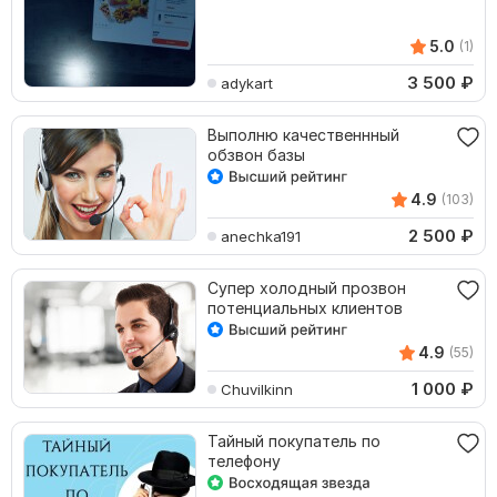
5.0
(1)
3 500
₽
adykart
Выполню качественнный
обзвон базы
4.9
(103)
2 500
₽
anechka191
Супер холодный прозвон
потенциальных клиентов
4.9
(55)
1 000
₽
Chuvilkinn
Тайный покупатель по
телефону