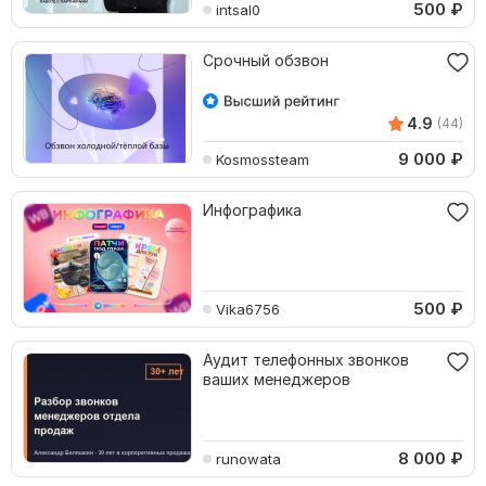
500
₽
intsal0
Срочный обзвон
4.9
(44)
9 000
₽
Kosmossteam
Инфографика
500
₽
Vika6756
Аудит телефонных звонков
ваших менеджеров
8 000
₽
runowata