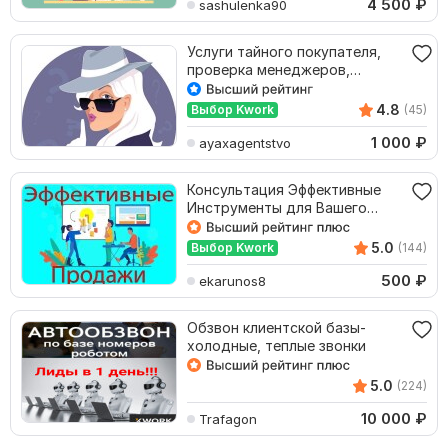
4 500
₽
sashulenka90
Услуги тайного покупателя,
проверка менеджеров,
сотрудников
4.8
Выбор Kwork
(45)
1 000
₽
ayaxagentstvo
Консультация Эффективные
Инструменты для Вашего
отдела продаж
5.0
Выбор Kwork
(144)
500
₽
ekarunos8
Обзвон клиентской базы-
холодные, теплые звонки
5.0
(224)
10 000
₽
Trafagon