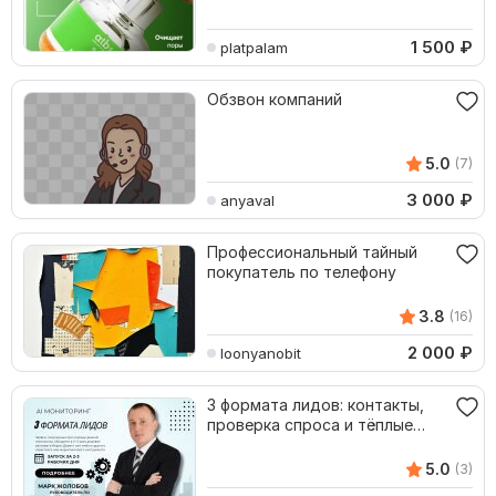
1 500
₽
platpalam
Обзвон компаний
5.0
(7)
3 000
₽
anyaval
Профессиональный тайный
покупатель по телефону
3.8
(16)
2 000
₽
loonyanobit
3 формата лидов: контакты,
проверка спроса и тёплые
клиенты
5.0
(3)