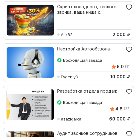
Скрипт холодного, тёплого
звонка, ваша ниша с
возражениями и mindmap
2 000
₽
Alik82
Настройка Автообзвона
5.0
(11)
10 000
₽
EvgeniyD
Разработка отдела продаж
4.8
(22)
60 000
₽
azazigalka
Аудит звонков сотрудников