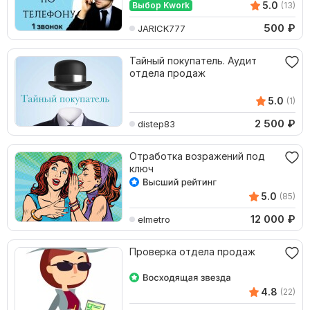
5.0
Выбор Kwork
(13)
500
₽
JARICK777
Тайный покупатель. Аудит
отдела продаж
5.0
(1)
2 500
₽
distep83
Отработка возражений под
ключ
5.0
(85)
12 000
₽
elmetro
Проверка отдела продаж
4.8
(22)