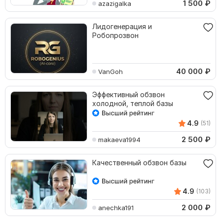
1 500
₽
azazigalka
Лидогенерация и
Робопрозвон
40 000
₽
VanGoh
Эффективный обзвон
холодной, теплой базы
4.9
(51)
2 500
₽
makaeva1994
Качественный обзвон базы
4.9
(103)
2 000
₽
anechka191