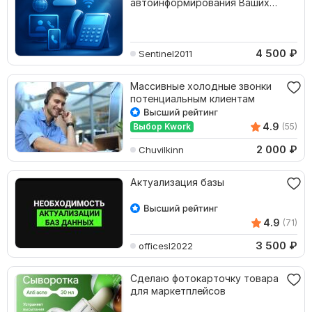
автоинформирования Ваших
клиентов
4 500
₽
Sentinel2011
Массивные холодные звонки
потенциальным клиентам
4.9
Выбор Kwork
(55)
2 000
₽
Chuvilkinn
Актуализация базы
4.9
(71)
3 500
₽
officesl2022
Сделаю фотокарточку товара
для маркетплейсов