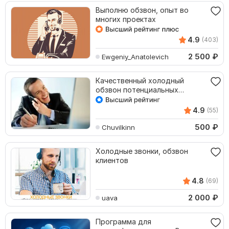
Выполню обзвон, опыт во
многих проектах
4.9
(403)
2 500
₽
Ewgeniy_Anatolevich
Качественный холодный
обзвон потенциальных
клиентов
4.9
(55)
500
₽
Chuvilkinn
Холодные звонки, обзвон
клиентов
4.8
(69)
2 000
₽
uava
Программа для