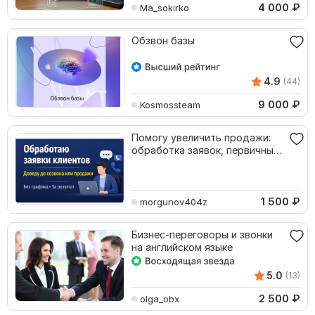
4 000
₽
Ma_sokirko
Обзвон базы
4.9
(44)
9 000
₽
Kosmossteam
Помогу увеличить продажи:
обработка заявок, первичный
контакт
1 500
₽
morgunov404z
Бизнес-переговоры и звонки
на английском языке
5.0
(13)
2 500
₽
olga_obx