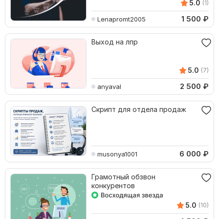
5.0
(1)
1 500
₽
Lenapromt2005
Выход на лпр
5.0
(7)
2 500
₽
anyaval
Скрипт для отдела продаж
6 000
₽
musonya1001
Грамотный обзвон
конкурентов
5.0
(10)