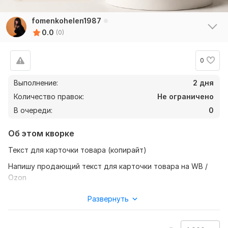
fomenkohelen1987
0.0
(0)
0
Выполнение:
2 дня
Количество правок:
Не ограничено
В очереди:
0
Об этом кворке
Текст для карточки товара (копирайт)
Напишу продающий текст для карточки товара на WB /
Ozon
Грамотный текст в карточке товара = рост продаж
Развернуть
Я пишу описания, которые:
— подчёркивают выгоды