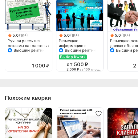
е-майл
Расписание работы.
УНП
Ключевые слова.
5.0
(1K+)
5.0
(1K+)
5.0
(1K+)
Ручная рассылка
Размещаю
Размещаю рек
Логотип.
рекламы на трастовых
информацию в
досках объявл
досках объявлений 55
справочники-каталоги
Украины
Объем услуги в кворке:
55 площадок
шт
организаций
Выбор Kwork
от 500
₽
1 000
₽
2
2,000
₽
за 100 площ.
Похожие кворки