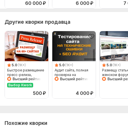
60 000
₽
6 000
₽
7
Другие кворки продавца
5.0
(1K+)
5.0
(1K+)
5.0
(1K+)
Быстрое размещение
Аудит сайта, полная
Размещу стать
пресс-релиза,
проверка на
женском фору
новости на 60 сайтах
технические, SEO
+ бонус
ошибки, битые ссылки
Выбор Kwork
500
₽
4 000
₽
Похожие кворки