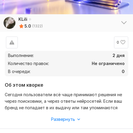
KLili
5.0
(1322)
0
Выполнение:
2 дня
Количество правок:
Не ограничено
В очереди:
0
Об этом кворке
Сегодня пользователи всё чаще принимают решения не
через поисковики, а через ответы нейросетей. Если ваш
бренд не попадает в их выдачу или там упоминаются
конкуренты — вы теряете внимание аудитории ещё до
Развернуть
перехода на сайт.
Проведу аудит видимости бренда: анализ присутствия