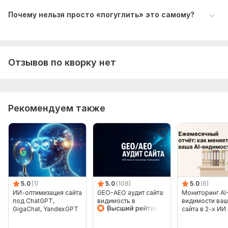
Почему нельзя просто «погуглить» это самому?
Отзывов по кворку нет
Рекомендуем также
5.0
(1)
5.0
(108)
5.0
(6)
ИИ-оптимизация сайта
GEO-AEO аудит сайта:
Мониторинг AI
под ChatGPT,
видимость в
видимости ваш
GigaChat, YandexGPT
нейропоиске и ИИ-
сайта в 2-х ИИ 
ответах
месяц