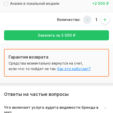
в нейросетях, а где его фактически «не существует», и
Анализ в локальной модели
+2 500
₽
что нужно усилить, чтобы исправить ситуацию.
Пример отчета в файле.
На каждую допопцию
Количество:
отдельный отчет.
Посмотреть демо-отчет
Заказать за
3 500
₽
Пример отчета по этой услуге
Нужно для заказа:
Ссылка на ваш сайт.
Гарантия возврата
Название бренда (и возможные варианты
Средства моментально вернутся на счет,
написания).
если что-то пойдет не так.
Как это работает?
Список из 2-3 ключевых слов или фраз, по которым
вы хотите проверить видимость.
Объем услуги в кворке:
Аудит видимости бренда: анализ
присутствия сайта в ответах ИИ и выявление цитируемых
Ответы на частые вопросы
страниц
Что включает услуга аудита видимости бренда в
ИИ?