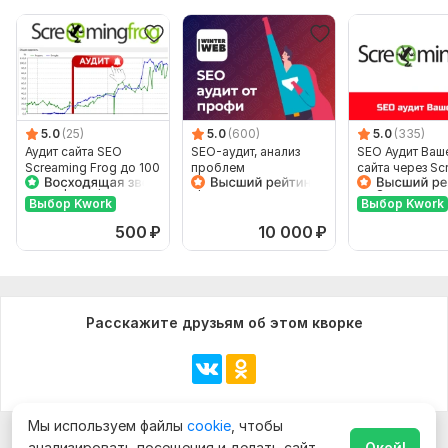
5.0
(25)
5.0
(600)
5.0
(335)
Аудит сайта SEO
SEO-аудит, анализ
SEO Аудит Ваш
Screaming Frog до 100
проблем
сайта через Sc
000 страниц. Полный
продвижения и
Frog
отчет
написание плана
Выбор Kwork
Выбор Kwork
работ
500
₽
10 000
₽
Расскажите друзьям об этом кворке
Мы используем файлы
cookie
, чтобы
анализировать посещения и делать сайт
Окей!