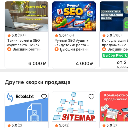
5.0
(1K+)
5.0
(4K+)
5.0
(760)
Технический и SEO
Ручной SEO Аудит +
Консультация 
аудит сайта. Поиск
найду точки роста +
продвижению с
ошибок, мешающих
подробный план
поговорить 30
продвижению
раскрутки 2026
Выбор Kwork
от 2
6 000
₽
4 000
₽
5,000
Другие кворки продавца
5.0
(2)
5.0
(2)
5.0
(2)