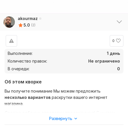
akourmaz
5.0
(2)
0
Выполнение:
1 день
Количество правок:
Не ограничено
В очереди:
0
Об этом кворке
Вы получите понимание Мы можем предложить
несколько вариантов
раскрутки вашего интернет
магазина.
Свежие рабочие стратегии продвижения
! С учетом
Развернуть
последних обновлений работ алгоритмов поисковых
систем