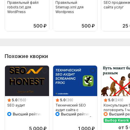
Правильный файл
Правильный
SEO продвиже
robots.txt для
Sitemap.xml для
сайта услуг
WordPress
Wordpress
500
₽
500
₽
25
Похожие кворки
5.0
(150)
5.0
(39)
5.0
(249)
SEO аудит
Технический SEO
Консультация 
аудит сайта с
поговорить 1 ч
помощью Screaming
Frog SEO Spider
Выбор Kwork
от 5
5 000
₽
1 000
₽