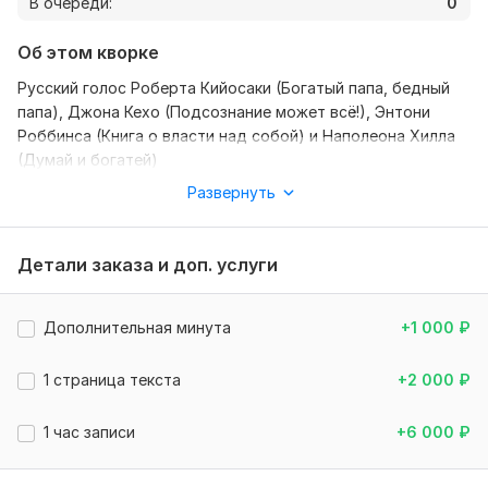
В очереди:
0
Об этом кворке
Русский голос Роберта Кийосаки (Богатый папа, бедный
папа), Джона Кехо (Подсознание может всё!), Энтони
Роббинса (Книга о власти над собой) и Наполеона Хилла
(Думай и богатей)
Развернуть
Задачи:
- аудиокниги, анонсы для ТРЦ (торгово развлекательный
центр), автоответчики, аудиоролики, презентации и
Детали заказа и доп. услуги
другое.
- аудиомонтаж, музыкальное оформление, чистка.
Дополнительная минута
+1 000
₽
Стиль:
1 страница текста
+2 000
₽
- официальный, информационный, деловой, разговорный,
художественный, игровой.
8
0
1 час записи
+6 000
₽
озвучено более 100 аудиокниг.
Multilvl
Файлы
1 год назад