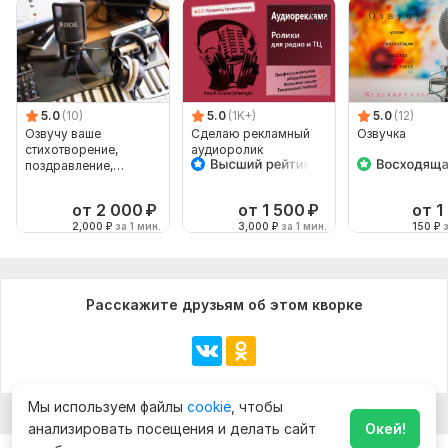
5.0
(10)
5.0
(1K+)
5.0
(12)
Озвучу ваше
Сделаю рекламный
Озвучка
стихотворение,
аудиоролик
поздравление,
рекламу
от 2 000
₽
от 1 500
₽
от 1
2,000
₽
за 1 мин.
3,000
₽
за 1 мин.
150
₽
з
Расскажите друзьям об этом кворке
Мы используем файлы
cookie
, чтобы
анализировать посещения и делать сайт
Окей!