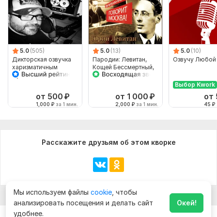
5.0
(505)
5.0
(13)
5.0
(10)
Дикторская озвучка
Пародии: Левитан,
Озвучу Любой 
харизматичным
Кощей Бессмертный,
мужским голосом для
Баба Яга
ТВ и радио
Выбор Kwork
от 500
₽
от 1 000
₽
от
1,000
₽
за 1 мин.
2,000
₽
за 1 мин.
45
₽
Расскажите друзьям об этом кворке
Мы используем файлы
cookie
, чтобы
анализировать посещения и делать сайт
Окей!
удобнее.