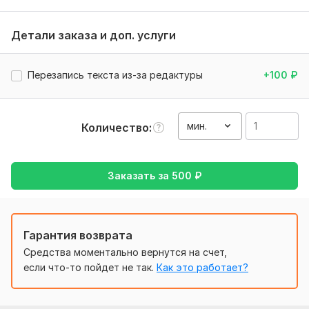
производится по количеству слов: 1 минута = 120 слов =
400 рублей.
Детали заказа и доп. услуги
! Если текстов разных несколько, то и кворков несколько!
Нужно для заказа:
Перезапись текста из-за редактуры
+100
₽
Нужно для заказа:
1. Послушать моё портфолио и убедиться, что голос вам
мин.
Количество
подходит.
2. Предоставить текст для озвучки в строго в
редактируемом формате: doc, rtf.
Заказать за
500
₽
Важно! Перезапись озвучки текста с изменениями или
ошибками покупателя - платная!
Запись для:
Ролика, рекламы,
Аудиокниги
Гарантия возврата
Голос:
Женский голос
Средства моментально вернутся на счет,
если что-то пойдет не так.
Как это работает?
Возраст:
Детский,
Молодежный,
Взрослый
Язык озвучки:
Русский