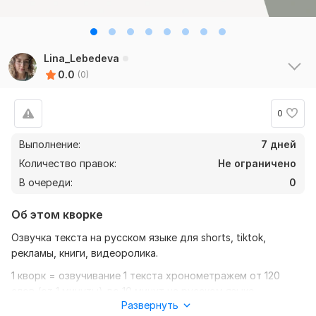
Lina_Lebedeva
0.0
(0)
0
Выполнение:
7 дней
Количество правок:
Не ограничено
В очереди:
0
Об этом кворке
Озвучка текста на русском языке для shorts, tiktok,
рекламы, книги, видеоролика.
1 кворк = озвучивание 1 текста хронометражем от 120
слов (от 1 минуты) до 10 минут на русском языке.
Развернуть
Прошу обратить внимание, что расчет стоимости