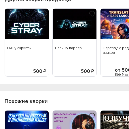
Пишу скрипты
Напишу парсер
Перевод с ред
языков
от 50
500
₽
500
₽
500
₽
за 
Похожие кворки