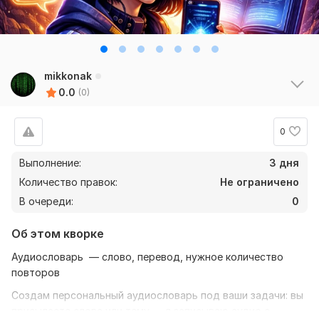
mikkonak
0.0
(0)
0
Выполнение:
3 дня
Количество правок:
Не ограничено
В очереди:
0
Об этом кворке
Аудиословарь — слово, перевод, нужное количество
повторов
Создам персональный аудиословарь под ваши задачи: вы
присылаете слова или тему — я записываю аудио с