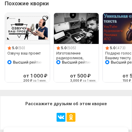
Похожие кворки
5.0
(50)
5.0
(505)
5.0
(473)
Озвучу ваш проект
Изготовление
Подарю голос
радиороликов,
Вашему тексту.
подкастов, джинглов,
Реклама, YouT
заставок + чищу звук
аудиокнига, за
от 1 000
₽
от 500
₽
от 
200
₽
за 1 мин.
3,000
₽
за 1 мин.
150
₽
Расскажите друзьям об этом кворке