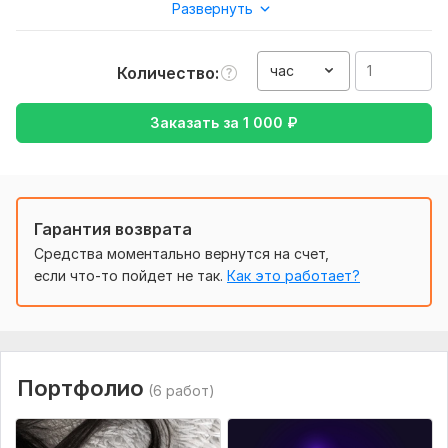
Развернуть
Мне от покупателя нужна вежливость терпение чёткое
объяснение запроса, имейте ввиду что мне 11 лет, прошу
не хамить.
час
Количество
Запись для:
Автоответчика и IVR
Заказать за
1 000
₽
Голос:
Женский голос
Возраст:
Детский
Язык озвучки:
Русский
Объем услуги в кворке:
1 час
Гарантия возврата
Средства моментально вернутся на счет,
если что-то пойдет не так.
Как это работает?
Портфолио
(6 работ)