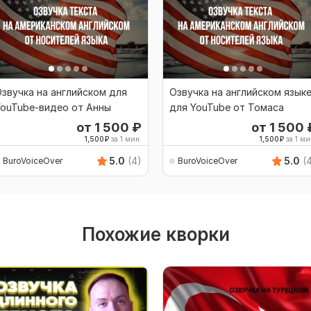
звучка на английском для
Озвучка на английском язык
ouTube-видео от Анны
для YouTube от Томаса
от 1 500
₽
от 1 500
1,500
₽
за 1 мин.
1,500
₽
за 1 ми
5.0
(4)
5.0
(
BuroVoiceOver
BuroVoiceOver
Похожие кворки