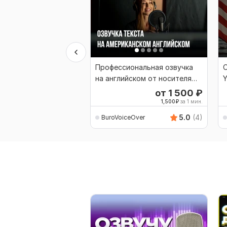
Профессиональная озвучка
О
на английском от носителя
Y
языка
от 1 500
₽
1,500
₽
за 1 мин.
5.0
(4)
BuroVoiceOver