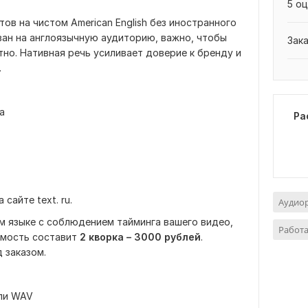
5 оц
ов на чистом American English без иностранного
ван на англоязычную аудиторию, важно, чтобы
Зак
тно. Нативная речь усиливает доверие к бренду и
.
а
Ра
сайте text. ru.
Аудиор
ом языке с соблюдением тайминга вашего видео,
Работа
имость составит
2 кворка – 3000 рублей
.
 заказом.
ли WAV