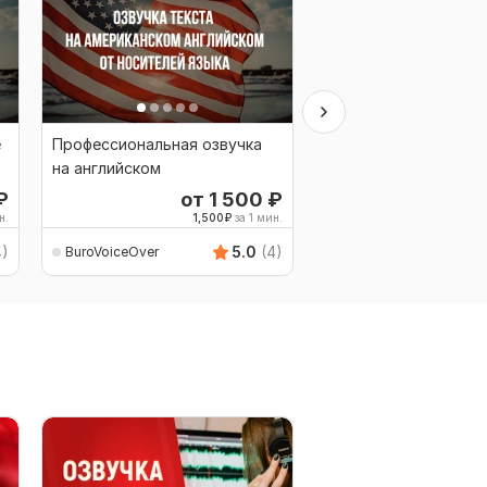
е
Профессиональная озвучка
Профессиональная о
на английском
на английском с бри
акцентом
₽
от 1 500
₽
от 
н.
1,500
₽
за 1 мин.
1,5
4)
5.0
(4)
BuroVoiceOver
BuroVoiceOver