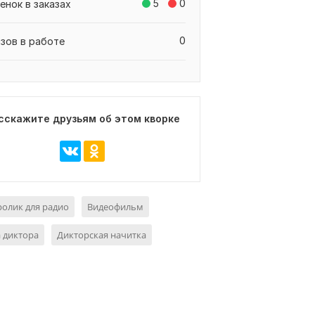
5
0
енок в заказах
0
азов в работе
сскажите друзьям об этом кворке
олик для радио
Видеофильм
 диктора
Дикторская начитка