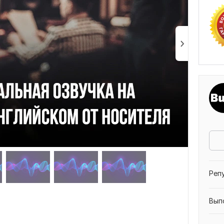
Реп
Вып