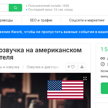
Пользователей онлайн: 1495
Последний заказ: 33 сек. назад
ереводы
SEO и трафик
Соцсети и маркетинг
ение Kwork, чтобы не пропустить важные события в ваше
1 
озвучка на американском
теля
ь и озвучка
Озвучка и дикторы
0
Кол
мин